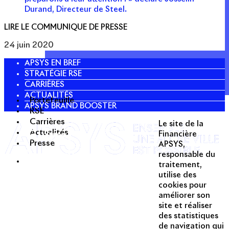
Durand, Directeur de Steel.
LIRE LE COMMUNIQUE DE PRESSE
24 juin 2020
APSYS EN BREF
STRATÉGIE RSE
CARRIÈRES
ACTUALITÉS
Portefeuille
APSYS BRAND BOOSTER
RSE
Carrières
Le site de la
Actualités
Twitter
Financière
Presse
APSYS,
Linkedin
responsable du
traitement,
Instagram
utilise des
Acteur passionné de la ville depuis
cookies pour
1996, Apsys conçoit, réalise, anime
améliorer son
et valorise des opérations urbaines
site et réaliser
à forte valeur ajoutée dans toutes
des statistiques
les fonctions : polarités mixtes,
de navigation qui