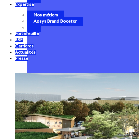
Expertise
Nos métiers
Apsys Brand Booster
Portefeuille
RSE
Carrières
Actualités
Presse