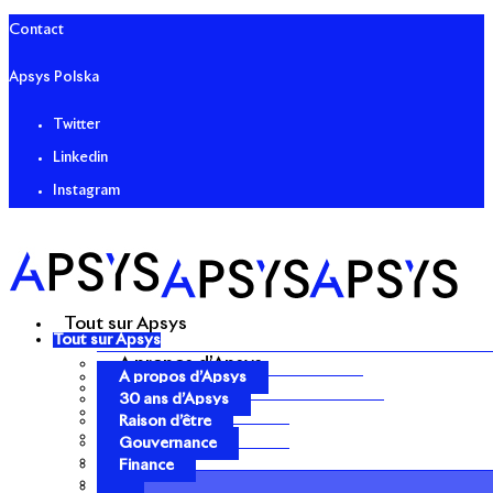
Contact
Apsys Polska
Twitter
Linkedin
Instagram
Tout sur Apsys
Tout sur Apsys
A propos d’Apsys
A propos d’Apsys
30 ans d’Apsys
30 ans d’Apsys
Raison d’être
Raison d’être
Gouvernance
Gouvernance
Finance
Finance