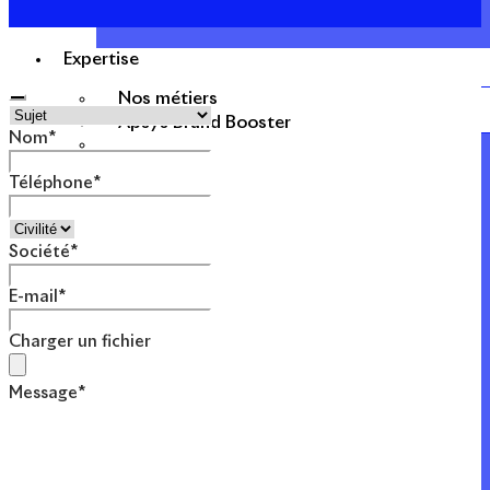
Expertise
Nos métiers
Company
Apsys Brand Booster
Name
*
Nom
*
Téléphone
*
Société
*
E-mail
*
Charger un fichier
Message
*