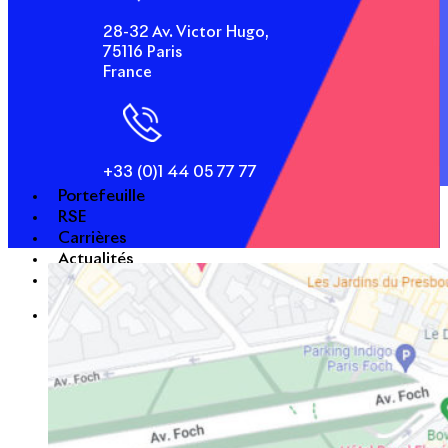
28-32 Av. Victor Hugo,
75116 Paris
France
+33 (0)1 44 05 77 77
Portefeuille
RSE
Carrières
Actualités
Presse