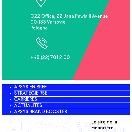
Q22 Office, 22 Jana Pawla II Avenue
00-133 Varsovie
Pologne
+48 (22) 701 2 00
APSYS EN BREF
STRATÉGIE RSE
CARRIÈRES
ACTUALITÉS
APSYS BRAND BOOSTER
Le site de la
Twitter
Financière