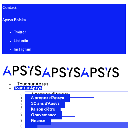
Contact
Apsys Polska
Twitter
Linkedin
Instagram
Tout sur Apsys
Tout sur Apsys
A propos d’Apsys
A propos d’Apsys
30 ans d’Apsys
30 ans d’Apsys
Raison d’être
Raison d’être
Gouvernance
Gouvernance
Finance
Finance