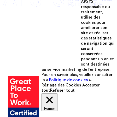
APSYS,
Linkedin
responsable du
traitement,
Instagram
utilise des
Acteur passionné de la ville depuis
cookies pour
1996, Apsys conçoit, réalise, anime
améliorer son
et valorise des opérations urbaines
site et réaliser
à forte valeur ajoutée dans toutes
des statistiques
les fonctions : polarités mixtes,
de navigation qui
seront
commerces, bureaux, logements,
conservées
hôtellerie, etc.
pendant un an et
sont destinées
Une entreprise
au service marketing de l’entreprise.
certifiée
Pour en savoir plus, veuillez consulter
la «
Politique de cookies
».
Réglage des Cookies
Accepter
tout
Refuser tout
Fermer