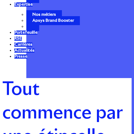
Expertise
Nos métiers
Apsys Brand Booster
Portefeuille
RSE
Carrières
Actualités
Presse
Tout
commence par