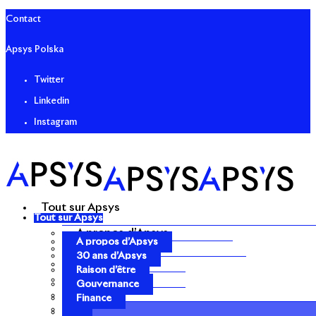
Contact
Apsys Polska
Twitter
Linkedin
Instagram
Tout sur Apsys
Tout sur Apsys
A propos d’Apsys
A propos d’Apsys
30 ans d’Apsys
30 ans d’Apsys
Raison d’être
Raison d’être
Gouvernance
Gouvernance
Finance
Finance