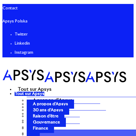
Contact
Apsys Polska
Twitter
Linkedin
Instagram
Tout sur Apsys
Tout sur Apsys
A propos d’Apsys
A propos d’Apsys
30 ans d’Apsys
30 ans d’Apsys
Raison d’être
Raison d’être
Gouvernance
Gouvernance
Finance
Finance