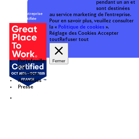
pendant un an et
sont destinées
Une entreprise
au service marketing de l’entreprise.
certifiée
Pour en savoir plus, veuillez consulter
la «
Politique de cookies
».
Réglage des Cookies
Accepter
tout
Refuser tout
Portefeuille
Fermer
RSE
Carrières
Actualités
Presse
Mentions légales
Politique de cookies