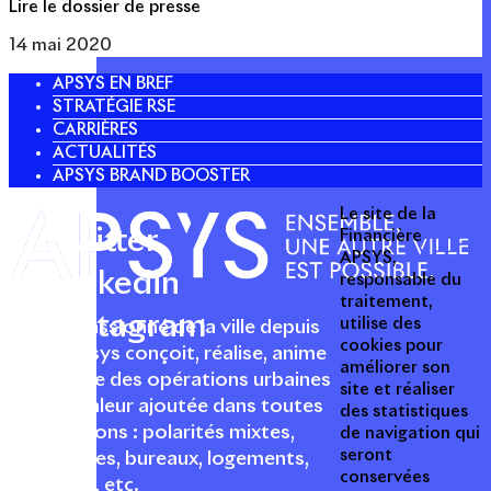
Lire le dossier de presse
14 mai 2020
APSYS EN BREF
STRATÉGIE RSE
CARRIÈRES
ACTUALITÉS
APSYS BRAND BOOSTER
Le site de la
Twitter
Financière
APSYS,
Linkedin
responsable du
traitement,
Instagram
utilise des
Acteur passionné de la ville depuis
cookies pour
1996, Apsys conçoit, réalise, anime
améliorer son
et valorise des opérations urbaines
site et réaliser
à forte valeur ajoutée dans toutes
des statistiques
les fonctions : polarités mixtes,
de navigation qui
seront
commerces, bureaux, logements,
conservées
hôtellerie, etc.