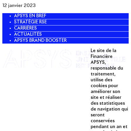
12 janvier 2023
APSYS EN BREF
STRATÉGIE RSE
CARRIÈRES
ACTUALITÉS
APSYS BRAND BOOSTER
Le site de la
Twitter
Financière
APSYS,
Linkedin
responsable du
traitement,
Instagram
utilise des
Acteur passionné de la ville depuis
cookies pour
1996, Apsys conçoit, réalise, anime
améliorer son
et valorise des opérations urbaines
site et réaliser
à forte valeur ajoutée dans toutes
des statistiques
les fonctions : polarités mixtes,
de navigation qui
seront
commerces, bureaux, logements,
conservées
hôtellerie, etc.
pendant un an et