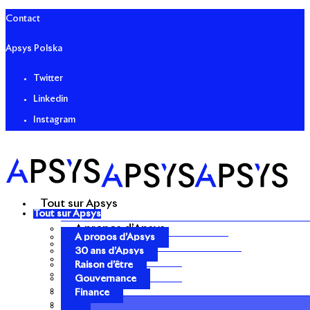
Contact
Apsys Polska
Twitter
Linkedin
Instagram
Tout sur Apsys
Tout sur Apsys
A propos d’Apsys
A propos d’Apsys
30 ans d’Apsys
30 ans d’Apsys
Raison d’être
Raison d’être
Gouvernance
Gouvernance
Finance
Finance