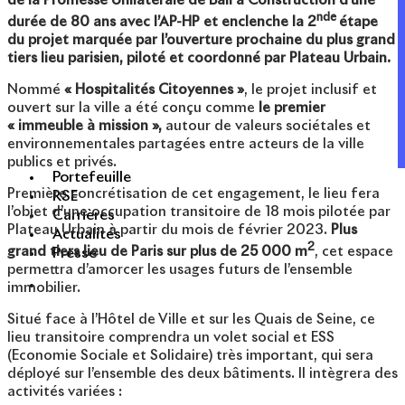
de la Promesse Unilatérale de Bail à Construction d’une
nde
durée de 80 ans avec l’AP-HP et enclenche la 2
étape
du projet marquée par l’ouverture prochaine du plus grand
tiers lieu parisien, piloté et coordonné par Plateau Urbain.
Nommé
« Hospitalités Citoyennes »
, le projet inclusif et
ouvert sur la ville a été conçu comme
le premier
« immeuble à mission »,
autour de valeurs sociétales et
environnementales partagées entre acteurs de la ville
publics et privés.
Portefeuille
Première concrétisation de cet engagement, le lieu fera
RSE
l’objet d’une occupation transitoire de 18 mois pilotée par
Carrières
Plateau Urbain à partir du mois de février 2023.
Plus
Actualités
2
grand tiers lieu de Paris sur plus de 25 000 m
, cet espace
Presse
permettra d’amorcer les usages futurs de l’ensemble
immobilier.
Situé face à l’Hôtel de Ville et sur les Quais de Seine, ce
lieu transitoire comprendra un volet social et ESS
(Economie Sociale et Solidaire) très important, qui sera
déployé sur l’ensemble des deux bâtiments. Il intègrera des
activités variées :