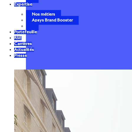
Expertise
Nos métiers
Apsys Brand Booster
Portefeuille
RSE
Carrières
Actualités
Presse