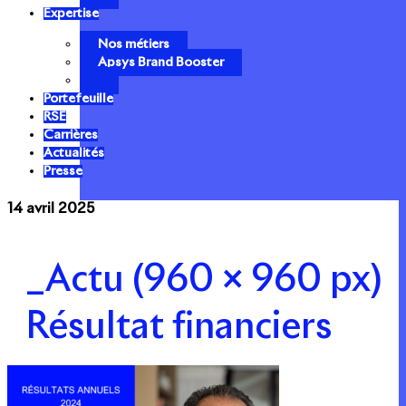
Expertise
Nos métiers
Apsys Brand Booster
Portefeuille
RSE
Carrières
Actualités
Presse
14 avril 2025
_Actu (960 × 960 px)
Résultat financiers