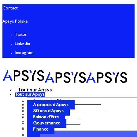
Contact
Apsys Polska
Twitter
Linkedin
Instagram
Tout sur Apsys
Tout sur Apsys
A propos d’Apsys
A propos d’Apsys
30 ans d’Apsys
30 ans d’Apsys
Raison d’être
Raison d’être
Gouvernance
Gouvernance
Finance
Finance