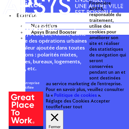
Twitter
Financière
APSYS,
Linkedin
responsable du
Expertise
traitement,
Instagram
Nos métiers
utilise des
Acteur passionné de la ville depuis
Apsys Brand Booster
cookies pour
1996, Apsys conçoit, réalise, anime
améliorer son
et valorise des opérations urbaines
site et réaliser
à forte valeur ajoutée dans toutes
des statistiques
les fonctions : polarités mixtes,
de navigation qui
seront
commerces, bureaux, logements,
conservées
hôtellerie, etc.
pendant un an et
sont destinées
Une entreprise
au service marketing de l’entreprise.
certifiée
Pour en savoir plus, veuillez consulter
la «
Politique de cookies
».
Réglage des Cookies
Accepter
tout
Refuser tout
Fermer