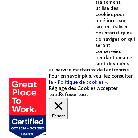
traitement,
Instagram
utilise des
Acteur passionné de la ville depuis
cookies pour
1996, Apsys conçoit, réalise, anime
améliorer son
et valorise des opérations urbaines
site et réaliser
à forte valeur ajoutée dans toutes
des statistiques
les fonctions : polarités mixtes,
de navigation qui
seront
commerces, bureaux, logements,
conservées
hôtellerie, etc.
pendant un an et
sont destinées
Une entreprise
au service marketing de l’entreprise.
certifiée
Pour en savoir plus, veuillez consulter
la «
Politique de cookies
».
Réglage des Cookies
Accepter
tout
Refuser tout
Fermer