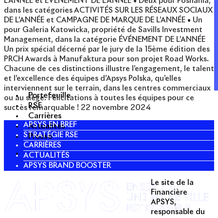
L’ANNÉE et ÉVÉNEMENT DE L’ANNÉE • Deux pour Posnania,
dans les catégories ACTIVITÉS SUR LES RÉSEAUX SOCIAUX
DE L’ANNÉE et CAMPAGNE DE MARQUE DE L’ANNÉE • Un
pour Galeria Katowicka, propriété de Savills Investment
Management, dans la catégorie ÉVÉNEMENT DE L’ANNÉE
Un prix spécial décerné par le jury de la 15ème édition des
PRCH Awards à Manufaktura pour son projet Road Works.
Chacune de ces distinctions illustre l’engagement, le talent
et l’excellence des équipes d’Apsys Polska, qu’elles
interviennent sur le terrain, dans les centres commerciaux
Portefeuille
ou au siège. Félicitations à toutes les équipes pour ce
RSE
succès remarquable !
22 novembre 2024
Carrières
APSYS EN BREF
Actualités
STRATÉGIE RSE
Presse
CARRIÈRES
ACTUALITÉS
APSYS BRAND BOOSTER
Le site de la
Twitter
Financière
APSYS,
Linkedin
responsable du