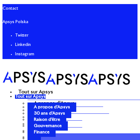
Contact
Apsys Polska
Twitter
Linkedin
Instagram
Tout sur Apsys
Tout sur Apsys
A propos d’Apsys
A propos d’Apsys
30 ans d’Apsys
30 ans d’Apsys
Raison d’être
Raison d’être
Gouvernance
Gouvernance
Finance
Finance