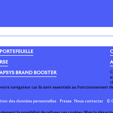
PORTEFEUILLE
C
RSE
A
C
APSYS BRAND BOOSTER
e
c
votre navigateur car ils sont essentiels au fonctionnement de
ction des données personnelles
Presse
Nous contacter
© C
ement la possibilité de refuser ces cookies. Mais la désactiv