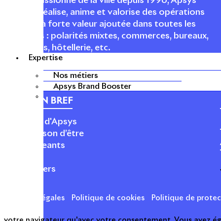
Acteur passionné de la ville depuis 1996, Apsys
conçoit, réalise, anime et valorise des opérations
urbaines à forte valeur ajoutée dans toutes les
fonctions : polarités mixtes, commerces, bureaux,
logements, hôtellerie, etc.
Expertise
Nos métiers
Apsys Brand Booster
APSYS EN BREF
À propos d'Apsys
Notre raison d’être
Nos dirigeants
Finance
Nos métiers
Mentions légales
Politique de cookies
Politique de prote
votre navigateur qu'avec votre consentement. Vous avez égal