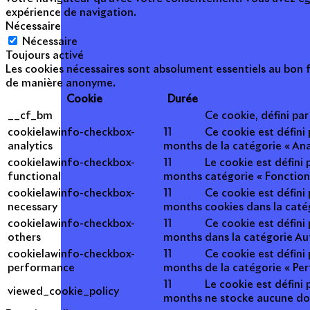
expérience de navigation.
Nécessaire
Nécessaire
Toujours activé
Les cookies nécessaires sont absolument essentiels au bon f
de manière anonyme.
Cookie
Durée
__cf_bm
Ce cookie, défini pa
cookielawinfo-checkbox-
11
Ce cookie est défini
analytics
months
de la catégorie « Ana
cookielawinfo-checkbox-
11
Le cookie est défini
functional
months
catégorie « Fonction
cookielawinfo-checkbox-
11
Ce cookie est défini
necessary
months
cookies dans la caté
cookielawinfo-checkbox-
11
Ce cookie est défini
others
months
dans la catégorie Au
cookielawinfo-checkbox-
11
Ce cookie est défini
performance
months
de la catégorie « Pe
11
Le cookie est défini 
viewed_cookie_policy
months
ne stocke aucune do