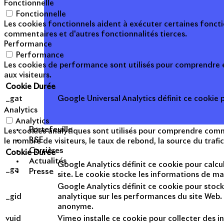
Fonctionnelle
Fonctionnelle
Les cookies fonctionnels aident à exécuter certaines foncti
commentaires et d'autres fonctionnalités tierces.
Performance
Performance
Les cookies de performance sont utilisés pour comprendre et
aux visiteurs.
Cookie
Durée
_gat
Google Universal Analytics définit ce cookie po
Analytics
Analytics
Portefeuille
Les cookies analytiques sont utilisés pour comprendre commen
RSE
le nombre de visiteurs, le taux de rebond, la source du trafic
Carrières
Cookie
Durée
Actualités
Google Analytics définit ce cookie pour calcul
_ga
Presse
site. Le cookie stocke les informations de m
Google Analytics définit ce cookie pour stock
_gid
analytique sur les performances du site Web. 
anonyme.
vuid
Vimeo installe ce cookie pour collecter des in