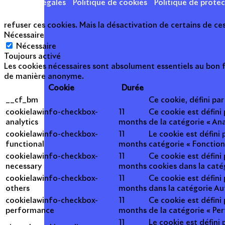
Mentions légales
Politique de cookies
Politique de prote
refuser ces cookies. Mais la désactivation de certains de ce
Nécessaire
Nécessaire
Toujours activé
Les cookies nécessaires sont absolument essentiels au bon f
de manière anonyme.
Cookie
Durée
__cf_bm
Ce cookie, défini pa
cookielawinfo-checkbox-
11
Ce cookie est défini
analytics
months
de la catégorie « Ana
cookielawinfo-checkbox-
11
Le cookie est défini
functional
months
catégorie « Fonction
cookielawinfo-checkbox-
11
Ce cookie est défini
necessary
months
cookies dans la caté
cookielawinfo-checkbox-
11
Ce cookie est défini
others
months
dans la catégorie Au
cookielawinfo-checkbox-
11
Ce cookie est défini
performance
months
de la catégorie « Pe
11
Le cookie est défini 