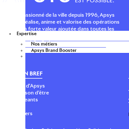
Acteur passionné de la ville depuis 1996, Apsys
conçoit, réalise, anime et valorise des opérations
urbaines à forte valeur ajoutée dans toutes les
Expertise
fonctions : polarités mixtes, commerces, bureaux,
logements, hôtellerie, etc.
Nos métiers
Apsys Brand Booster
APSYS EN BREF
À propos d'Apsys
Notre raison d’être
Nos dirigeants
Finance
Nos métiers