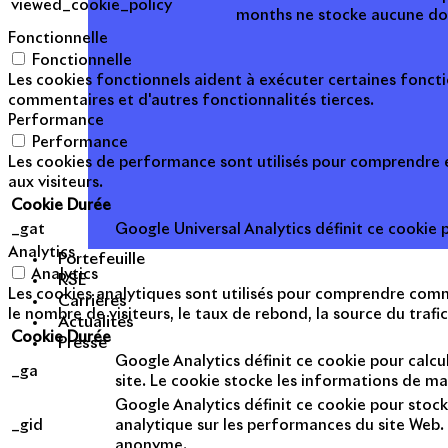
viewed_cookie_policy
months
ne stocke aucune do
Fonctionnelle
Fonctionnelle
Les cookies fonctionnels aident à exécuter certaines foncti
commentaires et d'autres fonctionnalités tierces.
Performance
Performance
Les cookies de performance sont utilisés pour comprendre et
aux visiteurs.
Cookie
Durée
_gat
Google Universal Analytics définit ce cookie po
Analytics
Portefeuille
Analytics
RSE
Les cookies analytiques sont utilisés pour comprendre commen
Carrières
le nombre de visiteurs, le taux de rebond, la source du trafic
Actualités
Cookie
Durée
Presse
Google Analytics définit ce cookie pour calcul
_ga
site. Le cookie stocke les informations de m
Google Analytics définit ce cookie pour stock
_gid
analytique sur les performances du site Web. 
anonyme.