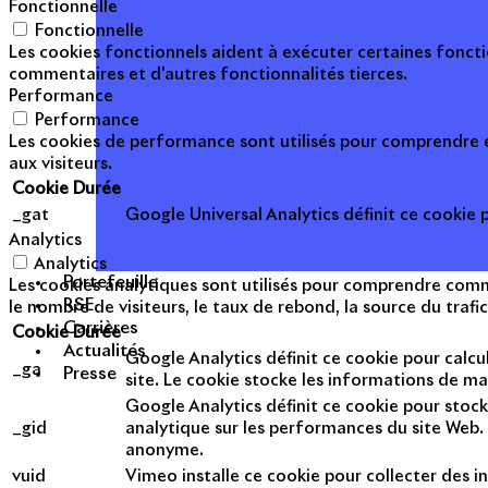
Fonctionnelle
Fonctionnelle
Les cookies fonctionnels aident à exécuter certaines foncti
commentaires et d'autres fonctionnalités tierces.
Performance
Performance
Les cookies de performance sont utilisés pour comprendre et
aux visiteurs.
Cookie
Durée
_gat
Google Universal Analytics définit ce cookie po
Analytics
Analytics
Portefeuille
Les cookies analytiques sont utilisés pour comprendre commen
RSE
le nombre de visiteurs, le taux de rebond, la source du trafic
Carrières
Cookie
Durée
Actualités
Google Analytics définit ce cookie pour calcul
_ga
Presse
site. Le cookie stocke les informations de m
Google Analytics définit ce cookie pour stock
_gid
analytique sur les performances du site Web. 
anonyme.
vuid
Vimeo installe ce cookie pour collecter des in