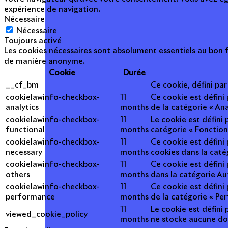
expérience de navigation.
Nécessaire
Nécessaire
Toujours activé
Les cookies nécessaires sont absolument essentiels au bon f
de manière anonyme.
Cookie
Durée
__cf_bm
Ce cookie, défini pa
cookielawinfo-checkbox-
11
Ce cookie est défini
analytics
months
de la catégorie « Ana
cookielawinfo-checkbox-
11
Le cookie est défini
functional
months
catégorie « Fonction
cookielawinfo-checkbox-
11
Ce cookie est défini
necessary
months
cookies dans la caté
cookielawinfo-checkbox-
11
Ce cookie est défini
others
months
dans la catégorie Au
cookielawinfo-checkbox-
11
Ce cookie est défini
performance
months
de la catégorie « Pe
11
Le cookie est défini 
viewed_cookie_policy
months
ne stocke aucune do