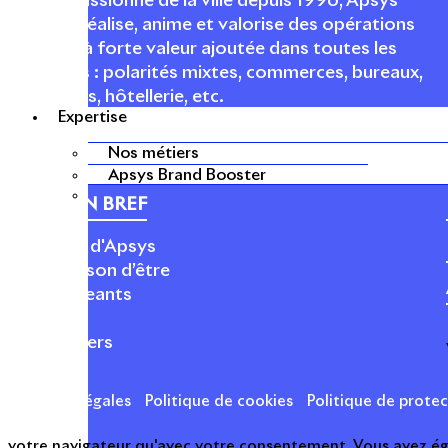
Acteur passionné de la ville depuis 1996, Apsys
conçoit, réalise, anime et valorise des opérations
urbaines à forte valeur ajoutée dans toutes les
fonctions : polarités mixtes, commerces, bureaux,
logements, hôtellerie, etc.
Expertise
Nos métiers
Apsys Brand Booster
APSYS EN BREF
À propos d'Apsys
Notre raison d’être
Nos dirigeants
Finance
Nos métiers
Mentions légales
Politique de cookies
Politique de prote
votre navigateur qu'avec votre consentement. Vous avez égal