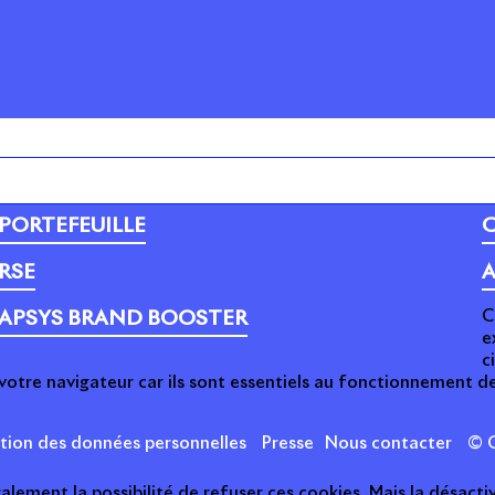
PORTEFEUILLE
C
RSE
A
C
APSYS BRAND BOOSTER
e
c
votre navigateur car ils sont essentiels au fonctionnement de
ction des données personnelles
Presse
Nous contacter
© C
ement la possibilité de refuser ces cookies. Mais la désactiv