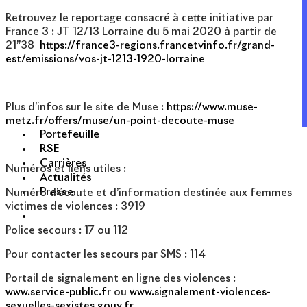
Retrouvez le reportage consacré à cette initiative par
France 3 : JT 12/13 Lorraine du 5 mai 2020 à partir de
21’’38
https://france3-regions.francetvinfo.fr/grand-
est/emissions/vos-jt-1213-1920-lorraine
Plus d’infos sur le site de Muse :
https://www.muse-
metz.fr/offers/muse/un-point-decoute-muse
Portefeuille
RSE
Carrières
Numéros et liens utiles :
Actualités
Presse
Numéro d’écoute et d’information destinée aux femmes
victimes de violences : 3919
Police secours : 17 ou 112
Pour contacter les secours par SMS : 114
Portail de signalement en ligne des violences :
www.service-public.fr
ou
www.signalement-violences-
sexuelles-sexistes.gouv.fr