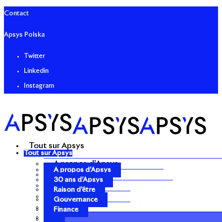
Contact
Apsys Polska
Twitter
Linkedin
Instagram
Tout sur Apsys
Tout sur Apsys
A propos d’Apsys
A propos d’Apsys
30 ans d’Apsys
30 ans d’Apsys
Raison d’être
Raison d’être
Gouvernance
Gouvernance
Finance
Finance