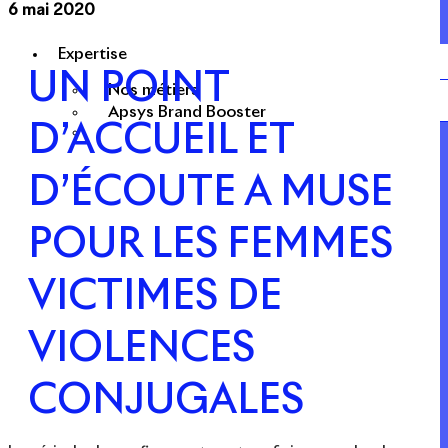
6 mai 2020
Expertise
UN POINT
Nos métiers
Apsys Brand Booster
D’ACCUEIL ET
D’ÉCOUTE A MUSE
POUR LES FEMMES
VICTIMES DE
VIOLENCES
CONJUGALES