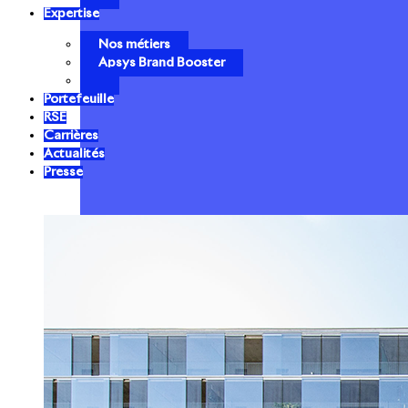
Expertise
Nos métiers
Apsys Brand Booster
Portefeuille
RSE
Carrières
Actualités
Presse