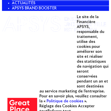
ACTUALITÉS
APSYS BRAND BOOSTER
Le site de la
Twitter
Financière
APSYS,
Linkedin
responsable du
traitement,
Instagram
utilise des
Acteur passionné de la ville depuis
cookies pour
1996, Apsys conçoit, réalise, anime
améliorer son
et valorise des opérations urbaines
site et réaliser
à forte valeur ajoutée dans toutes
des statistiques
les fonctions : polarités mixtes,
de navigation qui
seront
commerces, bureaux, logements,
conservées
hôtellerie, etc.
pendant un an et
sont destinées
Une entreprise
au service marketing de l’entreprise.
certifiée
Pour en savoir plus, veuillez consulter
la «
Politique de cookies
».
Réglage des Cookies
Accepter