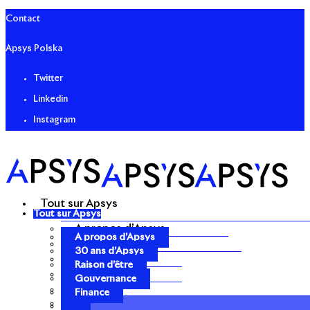
Contact
Apsys Polska
Twitter
Linkedin
Instagram
Tout sur Apsys
Tout sur Apsys
A propos d’Apsys
A propos d’Apsys
30 ans d’Apsys
30 ans d’Apsys
Raison d’être
Raison d’être
Gouvernance
Gouvernance
Finance
Finance