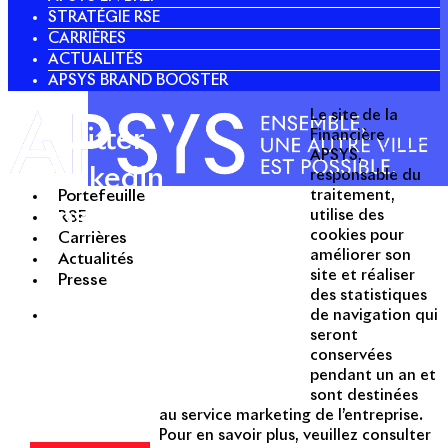
STRATÉGIE RSE
CARRIÈRES
ACTUALITÉS
APSYS BRAND BOOSTER
Le site de la
Twitter
Financière
APSYS,
Linkedin
responsable du
Portefeuille
traitement,
Instagram
utilise des
RSE
Acteur passionné de la ville depuis
cookies pour
Carrières
1996, Apsys conçoit, réalise, anime
améliorer son
Actualités
et valorise des opérations urbaines
site et réaliser
Presse
à forte valeur ajoutée dans toutes
des statistiques
les fonctions : polarités mixtes,
de navigation qui
seront
commerces, bureaux, logements,
conservées
hôtellerie, etc.
pendant un an et
sont destinées
Une entreprise
au service marketing de l’entreprise.
certifiée
Pour en savoir plus, veuillez consulter