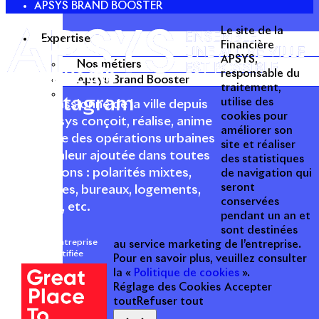
APSYS BRAND BOOSTER
Le site de la
Expertise
Twitter
Financière
APSYS,
Nos métiers
Linkedin
responsable du
Apsys Brand Booster
traitement,
Instagram
utilise des
Acteur passionné de la ville depuis
cookies pour
1996, Apsys conçoit, réalise, anime
améliorer son
et valorise des opérations urbaines
site et réaliser
à forte valeur ajoutée dans toutes
des statistiques
les fonctions : polarités mixtes,
de navigation qui
seront
commerces, bureaux, logements,
conservées
hôtellerie, etc.
pendant un an et
sont destinées
Une entreprise
au service marketing de l’entreprise.
certifiée
Pour en savoir plus, veuillez consulter
la «
Politique de cookies
».
Réglage des Cookies
Accepter
tout
Refuser tout