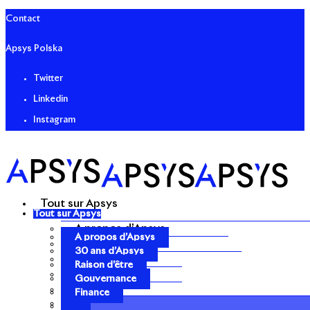
Contact
Apsys Polska
Twitter
Linkedin
Instagram
Tout sur Apsys
Tout sur Apsys
A propos d’Apsys
A propos d’Apsys
30 ans d’Apsys
30 ans d’Apsys
Raison d’être
Raison d’être
Gouvernance
Gouvernance
Finance
Finance