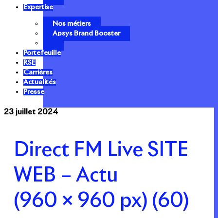
Expertise
Nos métiers
Apsys Brand Booster
Portefeuille
RSE
Carrières
Actualités
Presse
23 juillet 2024
Direct FM Live SITE
WEB – Actu
(960 × 960 px) (60)