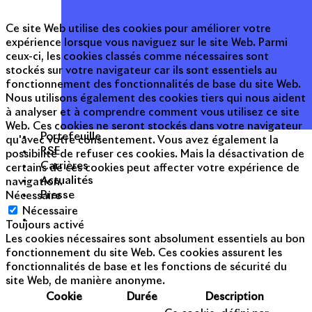
Ce site Web utilise des cookies pour améliorer votre
expérience lorsque vous naviguez sur le site Web. Parmi
ceux-ci, les cookies classés comme nécessaires sont
stockés sur votre navigateur car ils sont essentiels au
fonctionnement des fonctionnalités de base du site Web.
Nous utilisons également des cookies tiers qui nous aident
à analyser et à comprendre comment vous utilisez ce site
Web. Ces cookies ne seront stockés dans votre navigateur
Portefeuille
qu'avec votre consentement. Vous avez également la
RSE
possibilité de refuser ces cookies. Mais la désactivation de
Carrières
certains de ces cookies peut affecter votre expérience de
Actualités
navigation.
Presse
Nécessaire
Nécessaire
Toujours activé
Les cookies nécessaires sont absolument essentiels au bon
fonctionnement du site Web. Ces cookies assurent les
fonctionnalités de base et les fonctions de sécurité du
site Web, de manière anonyme.
Cookie
Durée
Description