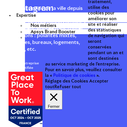
traitement,
Instagram
utilise des
Acteur passionné de la ville depuis
cookies pour
1996, Apsys conçoit, réalise, anime
Expertise
améliorer son
et valorise des opérations urbaines
site et réaliser
Nos métiers
à forte valeur ajoutée dans toutes
des statistiques
Apsys Brand Booster
les fonctions : polarités mixtes,
de navigation qui
seront
commerces, bureaux, logements,
conservées
hôtellerie, etc.
pendant un an et
sont destinées
Une entreprise
au service marketing de l’entreprise.
certifiée
Pour en savoir plus, veuillez consulter
la «
Politique de cookies
».
Réglage des Cookies
Accepter
tout
Refuser tout
Fermer