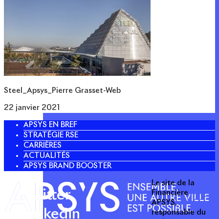
Steel_Apsys_Pierre Grasset-Web
22 janvier 2021
APSYS EN BREF
STRATÉGIE RSE
CARRIÈRES
ACTUALITÉS
APSYS BRAND BOOSTER
Le site de la
Twitter
Financière
APSYS,
Linkedin
responsable du