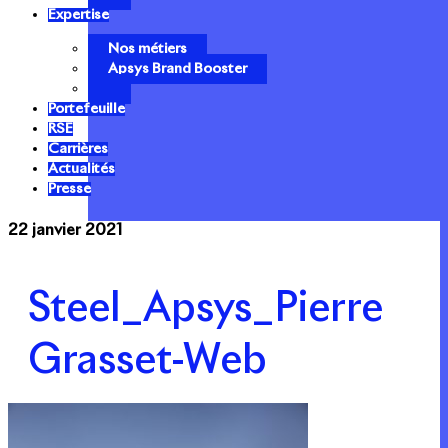
Expertise
Nos métiers
Apsys Brand Booster
Portefeuille
RSE
Carrières
Actualités
Presse
22 janvier 2021
Steel_Apsys_Pierre
Grasset-Web