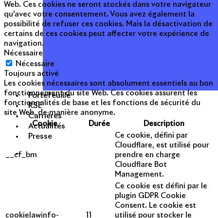
Web. Ces cookies ne seront stockés dans votre navigateur
qu'avec votre consentement. Vous avez également la
possibilité de refuser ces cookies. Mais la désactivation de
certains de ces cookies peut affecter votre expérience de
navigation.
Nécessaire
Nécessaire
Toujours activé
Les cookies nécessaires sont absolument essentiels au bon
fonctionnement du site Web. Ces cookies assurent les
Portefeuille
fonctionnalités de base et les fonctions de sécurité du
RSE
site Web, de manière anonyme.
Carrières
Cookie
Durée
Description
Actualités
Ce cookie, défini par
Presse
Cloudflare, est utilisé pour
__cf_bm
prendre en charge
Cloudflare Bot
Management.
Ce cookie est défini par le
plugin GDPR Cookie
Consent. Le cookie est
cookielawinfo-
11
utilisé pour stocker le