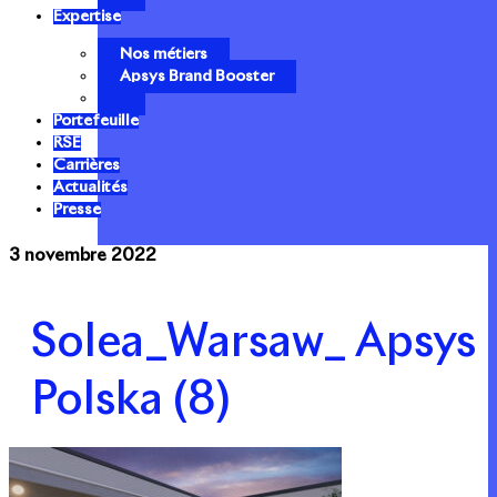
Expertise
Nos métiers
Apsys Brand Booster
Portefeuille
RSE
Carrières
Actualités
Presse
3 novembre 2022
Solea_Warsaw_ Apsys
Polska (8)