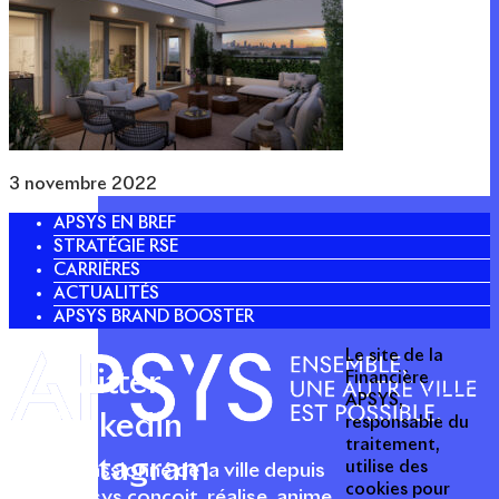
3 novembre 2022
APSYS EN BREF
STRATÉGIE RSE
CARRIÈRES
ACTUALITÉS
APSYS BRAND BOOSTER
Le site de la
Twitter
Financière
APSYS,
Linkedin
responsable du
traitement,
Instagram
utilise des
Acteur passionné de la ville depuis
cookies pour
1996, Apsys conçoit, réalise, anime