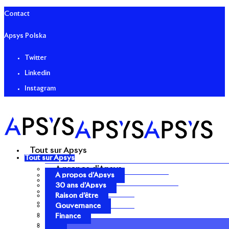
Contact
Apsys Polska
Twitter
Linkedin
Instagram
Tout sur Apsys
Tout sur Apsys
A propos d’Apsys
A propos d’Apsys
30 ans d’Apsys
30 ans d’Apsys
Raison d’être
Raison d’être
Gouvernance
Gouvernance
Finance
Finance