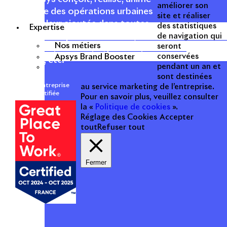
améliorer son
et valorise des opérations urbaines
site et réaliser
à forte valeur ajoutée dans toutes
des statistiques
Expertise
les fonctions : polarités mixtes,
de navigation qui
Nos métiers
seront
commerces, bureaux, logements,
Apsys Brand Booster
conservées
hôtellerie, etc.
pendant un an et
sont destinées
Une entreprise
au service marketing de l’entreprise.
certifiée
Pour en savoir plus, veuillez consulter
la «
Politique de cookies
».
Réglage des Cookies
Accepter
tout
Refuser tout
Fermer