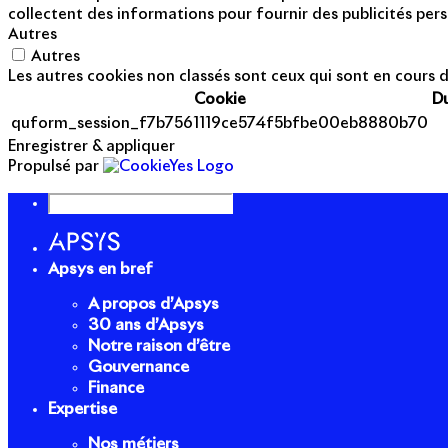
collectent des informations pour fournir des publicités pers
Autres
Autres
Les autres cookies non classés sont ceux qui sont en cours d
Cookie
D
quform_session_f7b7561119ce574f5bfbe00eb8880b70
Enregistrer & appliquer
Propulsé par
Apsys en bref
A propos d’Apsys
30 ans d’Apsys
Notre raison d’être
Gouvernance
Finance
Expertise
Nos métiers