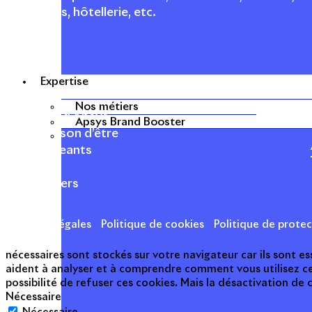
logements, hôtellerie, etc.
Expertise
APSYS EN BREF
Nos métiers
À propos d'Apsys
Apsys Brand Booster
Notre raison d’être
Nos dirigeants
Finance
Nos métiers
Mentions légales
Politique de cookies
Politique de prote
nécessaires sont stockés sur votre navigateur car ils sont 
aident à analyser et à comprendre comment vous utilisez c
possibilité de refuser ces cookies. Mais la désactivation de
Nécessaire