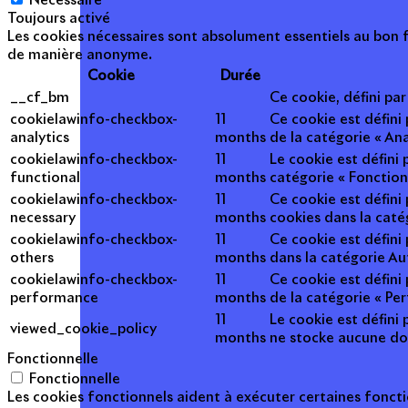
Nécessaire
Toujours activé
Les cookies nécessaires sont absolument essentiels au bon f
de manière anonyme.
Cookie
Durée
__cf_bm
Ce cookie, défini pa
cookielawinfo-checkbox-
11
Ce cookie est défini
analytics
months
de la catégorie « Ana
cookielawinfo-checkbox-
11
Le cookie est défini
functional
months
catégorie « Fonction
cookielawinfo-checkbox-
11
Ce cookie est défini
necessary
months
cookies dans la caté
cookielawinfo-checkbox-
11
Ce cookie est défini
others
months
dans la catégorie Au
cookielawinfo-checkbox-
11
Ce cookie est défini
performance
months
de la catégorie « Pe
11
Le cookie est défini 
viewed_cookie_policy
months
ne stocke aucune do
Fonctionnelle
Fonctionnelle
Les cookies fonctionnels aident à exécuter certaines foncti