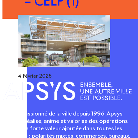
– CELP (1)
4 février 2025
Acteur passionné de la ville depuis 1996, Apsys
conçoit, réalise, anime et valorise des opérations
urbaines à forte valeur ajoutée dans toutes les
fonctions : polarités mixtes, commerces, bureaux,