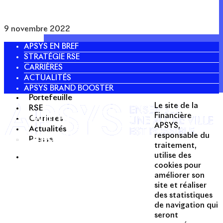
9 novembre 2022
APSYS EN BREF
STRATÉGIE RSE
CARRIÈRES
ACTUALITÉS
APSYS BRAND BOOSTER
Portefeuille
Le site de la
RSE
Twitter
Financière
Carrières
APSYS,
Actualités
Linkedin
responsable du
Presse
traitement,
Instagram
utilise des
Acteur passionné de la ville depuis
cookies pour
1996, Apsys conçoit, réalise, anime
améliorer son
et valorise des opérations urbaines
site et réaliser
à forte valeur ajoutée dans toutes
des statistiques
les fonctions : polarités mixtes,
de navigation qui
seront
commerces, bureaux, logements,