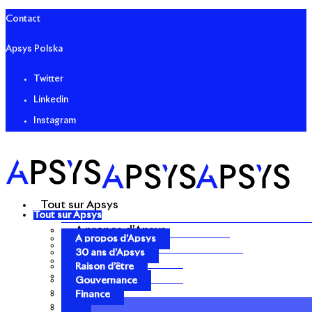
Contact
Apsys Polska
Twitter
Linkedin
Instagram
Tout sur Apsys
Tout sur Apsys
A propos d’Apsys
A propos d’Apsys
30 ans d’Apsys
30 ans d’Apsys
Raison d’être
Raison d’être
Gouvernance
Gouvernance
Finance
Finance