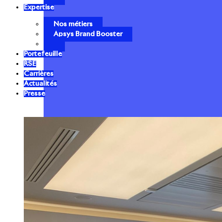
Expertise
Nos métiers
Apsys Brand Booster
Portefeuille
RSE
Carrières
Actualités
Presse