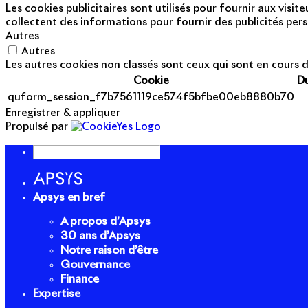
Les cookies publicitaires sont utilisés pour fournir aux visi
collectent des informations pour fournir des publicités pers
Autres
Autres
Les autres cookies non classés sont ceux qui sont en cours d
Cookie
D
quform_session_f7b7561119ce574f5bfbe00eb8880b70
Enregistrer & appliquer
Propulsé par
Apsys en bref
A propos d’Apsys
30 ans d’Apsys
Notre raison d’être
Gouvernance
Finance
Expertise