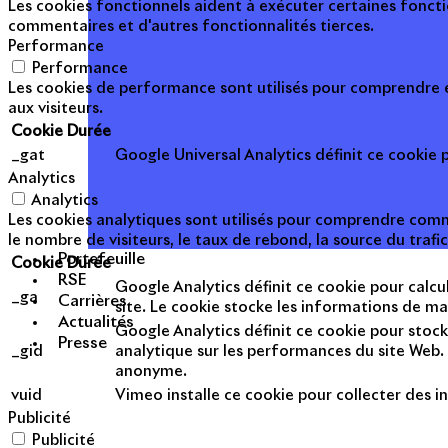
Les cookies fonctionnels aident à exécuter certaines foncti
commentaires et d'autres fonctionnalités tierces.
Performance
Performance
Les cookies de performance sont utilisés pour comprendre et
aux visiteurs.
Cookie
Durée
_gat
Google Universal Analytics définit ce cookie po
Analytics
Analytics
Les cookies analytiques sont utilisés pour comprendre commen
le nombre de visiteurs, le taux de rebond, la source du trafic
Portefeuille
Cookie
Durée
RSE
Google Analytics définit ce cookie pour calcul
_ga
Carrières
site. Le cookie stocke les informations de m
Actualités
Google Analytics définit ce cookie pour stock
Presse
_gid
analytique sur les performances du site Web. 
anonyme.
vuid
Vimeo installe ce cookie pour collecter des in
Publicité
Publicité