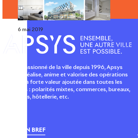
6 mai 2019
Acteur passionné de la ville depuis 1996, Apsys
conçoit, réalise, anime et valorise des opérations
urbaines à forte valeur ajoutée dans toutes les
fonctions : polarités mixtes, commerces, bureaux,
logements, hôtellerie, etc.
APSYS EN BREF