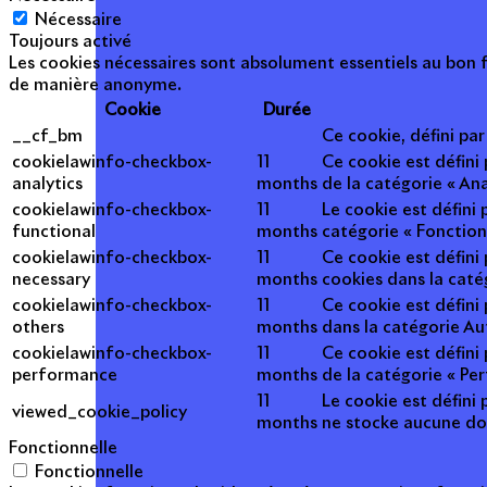
Nécessaire
Toujours activé
Les cookies nécessaires sont absolument essentiels au bon f
de manière anonyme.
Cookie
Durée
__cf_bm
Ce cookie, défini pa
cookielawinfo-checkbox-
11
Ce cookie est défini
analytics
months
de la catégorie « Ana
cookielawinfo-checkbox-
11
Le cookie est défini
functional
months
catégorie « Fonction
cookielawinfo-checkbox-
11
Ce cookie est défini
necessary
months
cookies dans la caté
cookielawinfo-checkbox-
11
Ce cookie est défini
others
months
dans la catégorie Au
cookielawinfo-checkbox-
11
Ce cookie est défini
performance
months
de la catégorie « Pe
11
Le cookie est défini 
viewed_cookie_policy
months
ne stocke aucune do
Fonctionnelle
Fonctionnelle