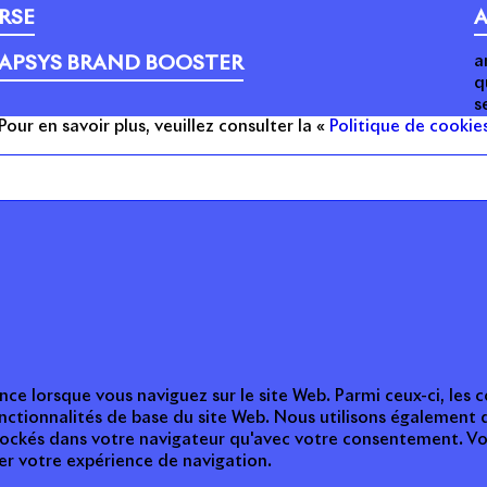
RSE
A
a
APSYS BRAND BOOSTER
q
s
Pour en savoir plus, veuillez consulter la «
Politique de cookie
ction des données personnelles
Presse
Nous contacter
© C
nce lorsque vous naviguez sur le site Web. Parmi ceux-ci, les
nctionnalités de base du site Web. Nous utilisons également 
tockés dans votre navigateur qu'avec votre consentement. Vou
ter votre expérience de navigation.