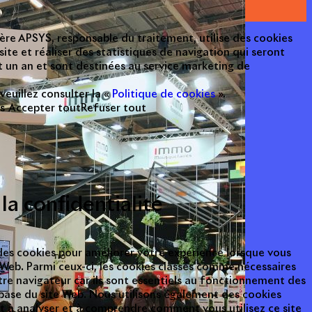
cière APSYS, responsable du traitement, utilise des cookies
ite et réaliser des statistiques de navigation qui seront
 un an et sont destinées au service marketing de
 veuillez consulter la «
Politique de cookies
».
s
Accepter tout
Refuser tout
la confidentialité
 des cookies pour améliorer votre expérience lorsque vous
e Web. Parmi ceux-ci, les cookies classés comme nécessaires
tre navigateur car ils sont essentiels au fonctionnement des
base du site Web. Nous utilisons également des cookies
nt à analyser et à comprendre comment vous utilisez ce site