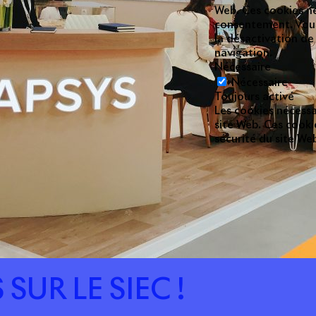
Web. Ces cookies ne
consentement. Vous 
la désactivation de
navigation.
Nécessaire
Nécessaire
Toujours activé
Les cookies nécess
site Web. Ces cooki
sécurité du site W
UR LE SIEC !