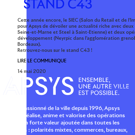
STAND C43
Cette année encore, le SIEC (Salon du Retail et de l’
pour Apsys de dévoiler une actualité riche avec deux
Seine-et-Marne et Steel à Saint-Etienne) et deux opé
développement (Neyrpic dans l’agglomération grenob
Bordeaux).
Retrouvez-nous sur le stand C43 !
LIRE LE COMMUNIQUE
14 mai 2020
Acteur passionné de la ville depuis 1996, Apsys
conçoit, réalise, anime et valorise des opérations
urbaines à forte valeur ajoutée dans toutes les
fonctions : polarités mixtes, commerces, bureaux,