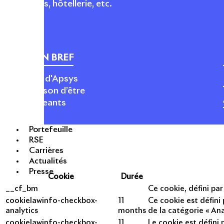
logements, hôtellerie, etc.
APSYS EN BREF
À propos d'Apsys
Notre raison d’être
Nos dirigeants
Finance
Nos métiers
Portefeuille
RSE
Carrières
Mentions légales
Politique de cookies
Politique de prote
Actualités
Presse
Cookie
Durée
__cf_bm
Ce cookie, défini pa
cookielawinfo-checkbox-
11
Ce cookie est défini
analytics
months
de la catégorie « Ana
cookielawinfo-checkbox-
11
Le cookie est défini