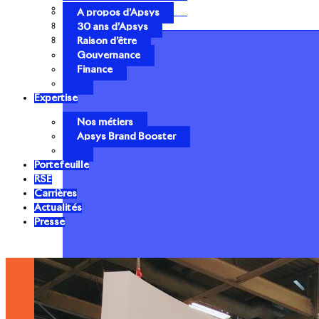
Gouvernance
A propos d’Apsys
Finance
30 ans d’Apsys
Raison d’être
Gouvernance
Finance
Expertise
Nos métiers
Apsys Brand Booster
Portefeuille
RSE
Carrières
Actualités
Presse