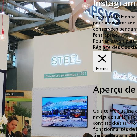
Instagram
Le site de la Finan
pour améliorer son s
conservées pendant
l’entreprise.
Pour en savoir plus,
Réglage des Cookie
Fermer
Aperçu de 
Ce site Web utilise
naviguez sur le sit
sont stockés sur vo
fonctionnalités de 
tiers qui nous aide