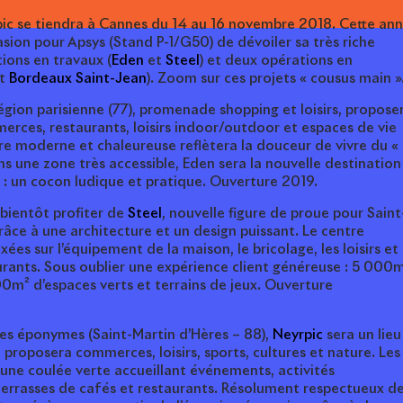
pic se tiendra à Cannes du 14 au 16 novembre 2018. Cette an
asion pour Apsys (Stand P-1/G50) de dévoiler sa très riche
ions en travaux (
Eden
et
Steel
) et deux opérations en
t
Bordeaux Saint-Jean
). Zoom sur ces projets « cousus main »
région parisienne (77), promenade shopping et loisirs, propose
erces, restaurants, loisirs indoor/outdoor et espaces de vie
re moderne et chaleureuse reflètera la douceur de vivre du «
ns une zone très accessible, Eden sera la nouvelle destination
n : un cocon ludique et pratique. Ouverture 2019.
bientôt profiter de
Steel
, nouvelle figure de proue pour Saint
grâce à une architecture et un design puissant. Le centre
es sur l’équipement de la maison, le bricolage, les loisirs et 
urants. Sous oublier une expérience client généreuse : 5 000
00m² d’espaces verts et terrains de jeux. Ouverture
nes éponymes (Saint-Martin d’Hères – 88),
Neyrpic
sera un lieu
Il proposera commerces, loisirs, sports, cultures et nature. Les
d’une coulée verte accueillant événements, activités
terrasses de cafés et restaurants. Résolument respectueux d