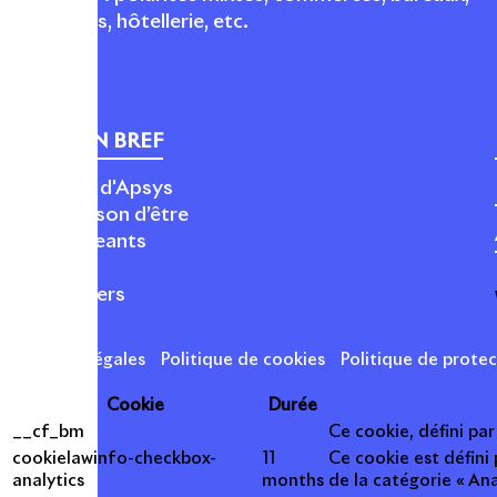
logements, hôtellerie, etc.
APSYS EN BREF
À propos d'Apsys
Notre raison d’être
Nos dirigeants
Finance
Nos métiers
Mentions légales
Politique de cookies
Politique de prote
Cookie
Durée
__cf_bm
Ce cookie, défini pa
cookielawinfo-checkbox-
11
Ce cookie est défini
analytics
months
de la catégorie « Ana