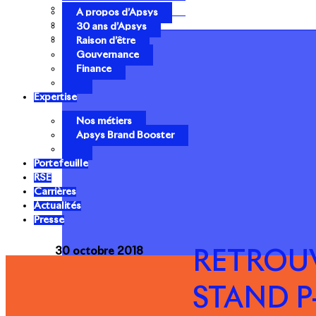
Gouvernance
A propos d’Apsys
Finance
30 ans d’Apsys
Raison d’être
Gouvernance
Finance
Expertise
Nos métiers
Apsys Brand Booster
Portefeuille
RSE
Carrières
Actualités
Presse
30 octobre 2018
RETROUV
STAND P-