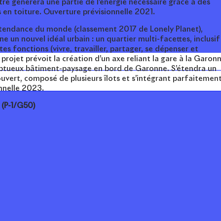
re génèrera une partie de l’énergie nécessaire grâce à des
en toiture. Ouverture prévisionnelle 2021.
lus tendance du monde (classement 2017 de Lonely Planet),
ne un nouvel idéal urbain : un quartier multi-facettes, inclusif
tes fonctions (vivre, travailler, partager, se dépenser et
 projet prévoit la création d’un axe reliant la gare à la Garon
ptueux bâtiment-paysage en bord de Garonne. S’étendra un
uvert, composé de plusieurs îlots et s’intégrant parfaitemen
onnelle 2023.
 (P-1/G50)