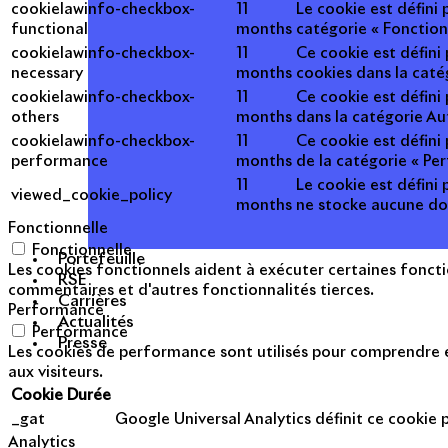
cookielawinfo-checkbox-
11
Le cookie est défini
functional
months
catégorie « Fonction
cookielawinfo-checkbox-
11
Ce cookie est défini
necessary
months
cookies dans la caté
cookielawinfo-checkbox-
11
Ce cookie est défini
others
months
dans la catégorie Au
cookielawinfo-checkbox-
11
Ce cookie est défini
performance
months
de la catégorie « Pe
11
Le cookie est défini 
viewed_cookie_policy
months
ne stocke aucune do
Fonctionnelle
Fonctionnelle
Portefeuille
Les cookies fonctionnels aident à exécuter certaines foncti
RSE
commentaires et d'autres fonctionnalités tierces.
Carrières
Performance
Actualités
Performance
Presse
Les cookies de performance sont utilisés pour comprendre et
aux visiteurs.
Cookie
Durée
_gat
Google Universal Analytics définit ce cookie po
Analytics