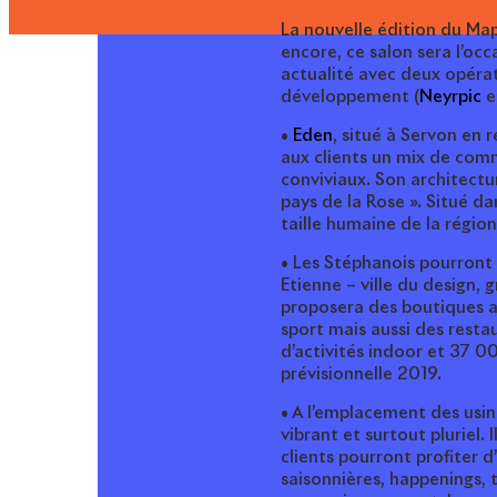
La nouvelle édition du Ma
encore, ce salon sera l’occ
actualité avec deux opérat
développement (
Neyrpic
e
•
Eden
, situé à Servon en 
aux clients un mix de comm
conviviaux. Son architectu
pays de la Rose ». Situé da
taille humaine de la régio
• Les Stéphanois pourront 
Etienne – ville du design, 
proposera des boutiques axé
sport mais aussi des resta
d’activités indoor et 37 0
prévisionnelle 2019.
• A l’emplacement des usi
vibrant et surtout pluriel. 
clients pourront profiter 
saisonnières, happenings, 