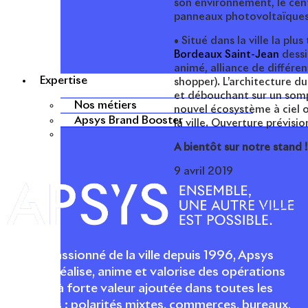
son environnement, le cent
panneaux photovoltaïques 
• Situé dans la ville la p
Bordeaux Saint-Jean
dessi
animé, alliance de différen
Expertise
shopper). L’architecture du
et débouchant sur un som
Nos métiers
nouvel écosystème à ciel o
Apsys Brand Booster
la ville. Ouverture prévisi
A bientôt sur notre stand !
9 avril 2019
Acteur passionné de la ville depuis 1996, Apsys
conçoit, réalise, anime et valorise des opérations
urbaines à forte valeur ajoutée dans toutes les
fonctions : polarités mixtes, commerces, bureaux,