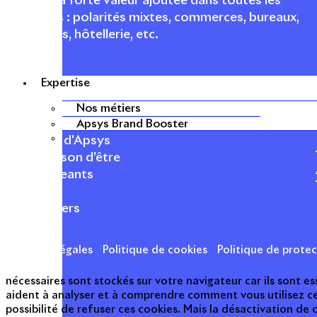
urbaines à forte valeur ajoutée dans toutes les
fonctions : polarités mixtes, commerces, bureaux,
logements, hôtellerie, etc.
Expertise
Nos métiers
APSYS EN BREF
Apsys Brand Booster
À propos d'Apsys
Notre raison d’être
Nos dirigeants
Finance
Nos métiers
Mentions légales
Politique de cookies
Politique de prote
nécessaires sont stockés sur votre navigateur car ils sont 
aident à analyser et à comprendre comment vous utilisez c
possibilité de refuser ces cookies. Mais la désactivation de