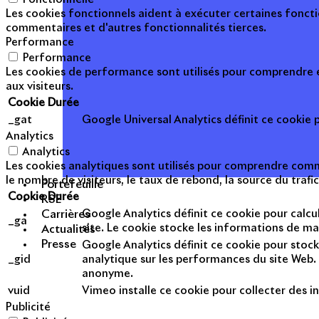
Les cookies fonctionnels aident à exécuter certaines foncti
commentaires et d'autres fonctionnalités tierces.
Performance
Performance
Les cookies de performance sont utilisés pour comprendre et
aux visiteurs.
Cookie
Durée
_gat
Google Universal Analytics définit ce cookie po
Analytics
Analytics
Les cookies analytiques sont utilisés pour comprendre commen
le nombre de visiteurs, le taux de rebond, la source du trafic
Portefeuille
Cookie
Durée
RSE
Google Analytics définit ce cookie pour calcul
Carrières
_ga
site. Le cookie stocke les informations de m
Actualités
Presse
Google Analytics définit ce cookie pour stock
_gid
analytique sur les performances du site Web. 
anonyme.
vuid
Vimeo installe ce cookie pour collecter des in
Publicité