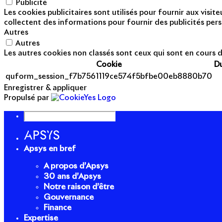
Publicité
Les cookies publicitaires sont utilisés pour fournir aux visi
collectent des informations pour fournir des publicités pers
Autres
Autres
Les autres cookies non classés sont ceux qui sont en cours d
Cookie
D
quform_session_f7b7561119ce574f5bfbe00eb8880b70
Enregistrer & appliquer
Propulsé par
Apsys en bref
A propos d’Apsys
30 ans d’Apsys
Notre raison d’être
Gouvernance
Finance
Expertise