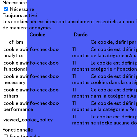
Nécessaire
Nécessaire
Toujours activé
Les cookies nécessaires sont absolument essentiels au bon f
de manière anonyme.
Cookie
Durée
__cf_bm
Ce cookie, défini pa
cookielawinfo-checkbox-
11
Ce cookie est défini
analytics
months
de la catégorie « Ana
cookielawinfo-checkbox-
11
Le cookie est défini
functional
months
catégorie « Fonction
cookielawinfo-checkbox-
11
Ce cookie est défini
necessary
months
cookies dans la caté
cookielawinfo-checkbox-
11
Ce cookie est défini
others
months
dans la catégorie Au
cookielawinfo-checkbox-
11
Ce cookie est défini
performance
months
de la catégorie « Pe
11
Le cookie est défini 
viewed_cookie_policy
months
ne stocke aucune do
Fonctionnelle
Fonctionnelle