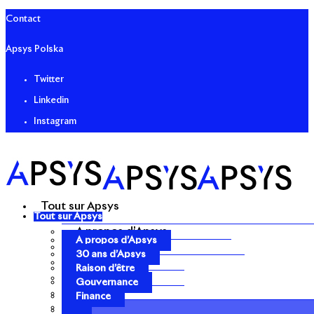
Contact
Apsys Polska
Twitter
Linkedin
Instagram
Tout sur Apsys
Tout sur Apsys
A propos d’Apsys
A propos d’Apsys
30 ans d’Apsys
30 ans d’Apsys
Raison d’être
Raison d’être
Gouvernance
Gouvernance
Finance
Finance