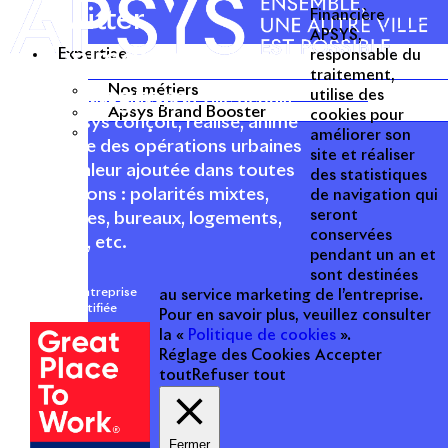
Twitter
Financière
APSYS,
Linkedin
Expertise
responsable du
traitement,
Nos métiers
Instagram
utilise des
Acteur passionné de la ville depuis
Apsys Brand Booster
cookies pour
1996, Apsys conçoit, réalise, anime
améliorer son
et valorise des opérations urbaines
site et réaliser
à forte valeur ajoutée dans toutes
des statistiques
les fonctions : polarités mixtes,
de navigation qui
seront
commerces, bureaux, logements,
conservées
hôtellerie, etc.
pendant un an et
sont destinées
Une entreprise
au service marketing de l’entreprise.
certifiée
Pour en savoir plus, veuillez consulter
la «
Politique de cookies
».
Réglage des Cookies
Accepter
tout
Refuser tout
Fermer