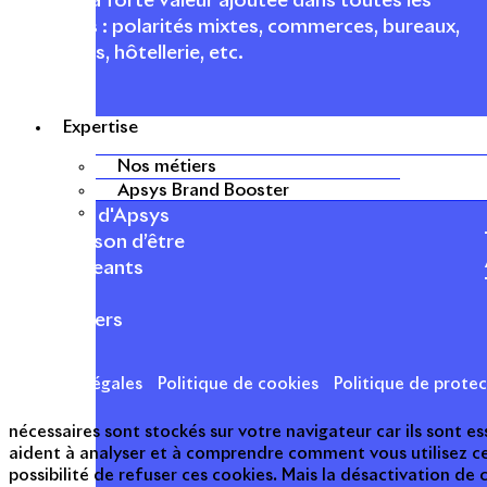
urbaines à forte valeur ajoutée dans toutes les
fonctions : polarités mixtes, commerces, bureaux,
logements, hôtellerie, etc.
Expertise
Nos métiers
APSYS EN BREF
Apsys Brand Booster
À propos d'Apsys
Notre raison d’être
Nos dirigeants
Finance
Nos métiers
Mentions légales
Politique de cookies
Politique de prote
nécessaires sont stockés sur votre navigateur car ils sont 
aident à analyser et à comprendre comment vous utilisez c
possibilité de refuser ces cookies. Mais la désactivation de