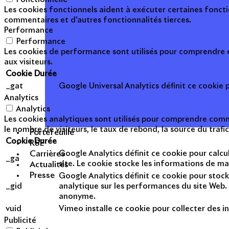
Les cookies fonctionnels aident à exécuter certaines foncti
commentaires et d'autres fonctionnalités tierces.
Performance
Performance
Les cookies de performance sont utilisés pour comprendre et
aux visiteurs.
Cookie
Durée
_gat
Google Universal Analytics définit ce cookie po
Analytics
Analytics
Les cookies analytiques sont utilisés pour comprendre commen
le nombre de visiteurs, le taux de rebond, la source du trafic
Portefeuille
Cookie
Durée
RSE
Google Analytics définit ce cookie pour calcul
Carrières
_ga
site. Le cookie stocke les informations de m
Actualités
Presse
Google Analytics définit ce cookie pour stock
_gid
analytique sur les performances du site Web. 
anonyme.
vuid
Vimeo installe ce cookie pour collecter des in
Publicité