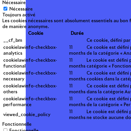
Nécessaire
Nécessaire
Toujours activé
Les cookies nécessaires sont absolument essentiels au bon f
de manière anonyme.
Cookie
Durée
__cf_bm
Ce cookie, défini pa
cookielawinfo-checkbox-
11
Ce cookie est défini
analytics
months
de la catégorie « Ana
cookielawinfo-checkbox-
11
Le cookie est défini
functional
months
catégorie « Fonction
cookielawinfo-checkbox-
11
Ce cookie est défini
necessary
months
cookies dans la caté
cookielawinfo-checkbox-
11
Ce cookie est défini
others
months
dans la catégorie Au
cookielawinfo-checkbox-
11
Ce cookie est défini
performance
months
de la catégorie « Pe
11
Le cookie est défini 
viewed_cookie_policy
months
ne stocke aucune do
Fonctionnelle
Fonctionnelle