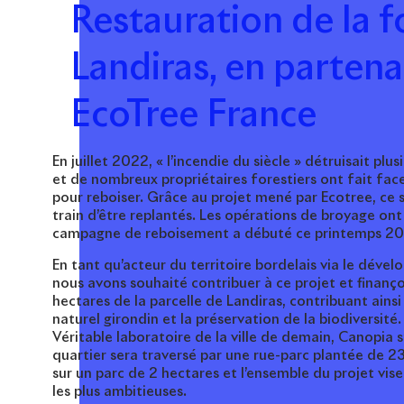
Restauration de la f
Landiras, en partena
EcoTree France
En juillet 2022, « l’incendie du siècle » détruisait pl
et de nombreux propriétaires forestiers ont fait fa
pour reboiser. Grâce au projet mené par Ecotree, ce 
train d’être replantés. Les opérations de broyage on
campagne de reboisement a débuté ce printemps 2
En tant qu’acteur du territoire bordelais via le dév
nous avons souhaité contribuer à ce projet et finançon
hectares de la parcelle de Landiras, contribuant ainsi
naturel girondin et la préservation de la biodiversité.
Véritable laboratoire de la ville de demain, Canopia s
quartier sera traversé par une rue-parc plantée de 2
sur un parc de 2 hectares et l’ensemble du projet vis
les plus ambitieuses.