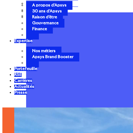
Gouvernance
A propos d’Apsys
Finance
30 ans d’Apsys
Raison d’être
Gouvernance
Finance
Expertise
Nos métiers
Apsys Brand Booster
Portefeuille
RSE
Carrières
Actualités
Presse