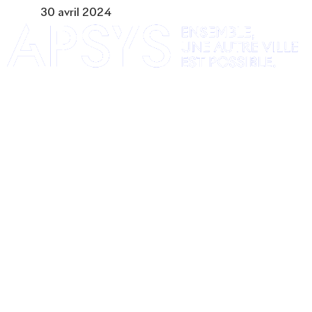
30 avril 2024
Acteur passionné de la ville depuis 1996, Apsys
conçoit, réalise, anime et valorise des opérations
urbaines à forte valeur ajoutée dans toutes les
fonctions : polarités mixtes, commerces, bureaux,
logements, hôtellerie, etc.
APSYS EN BREF
À propos d'Apsys
Notre raison d’être
Nos dirigeants