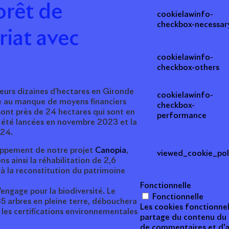
orêt de
cookielawinfo-
checkbox-necessar
riat avec
cookielawinfo-
checkbox-others
usieurs dizaines d’hectares en Gironde
cookielawinfo-
ce au manque de moyens financiers
checkbox-
sont près de 24 hectares qui sont en
performance
t été lancées en novembre 2023 et la
024.
eloppement de notre projet
Canopia
,
viewed_cookie_pol
s ainsi la réhabilitation de 2,6
 à la reconstitution du patrimoine
Fonctionnelle
’engage pour la biodiversité. Le
Fonctionnelle
35 arbres en pleine terre, débouchera
Les cookies fonctionnel
e les certifications environnementales
partage du contenu du s
de commentaires et d'au