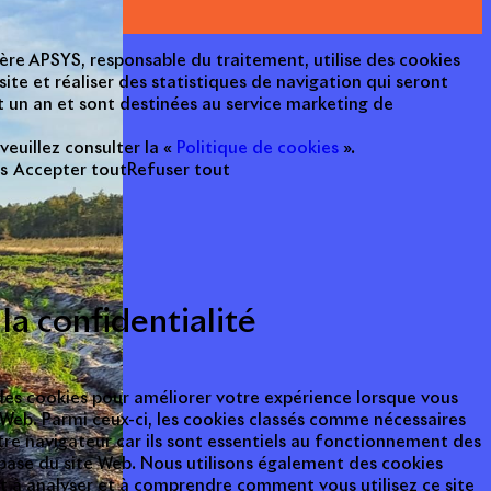
cière APSYS, responsable du traitement, utilise des cookies
ite et réaliser des statistiques de navigation qui seront
 un an et sont destinées au service marketing de
 veuillez consulter la «
Politique de cookies
».
s
Accepter tout
Refuser tout
la confidentialité
 des cookies pour améliorer votre expérience lorsque vous
e Web. Parmi ceux-ci, les cookies classés comme nécessaires
tre navigateur car ils sont essentiels au fonctionnement des
base du site Web. Nous utilisons également des cookies
nt à analyser et à comprendre comment vous utilisez ce site