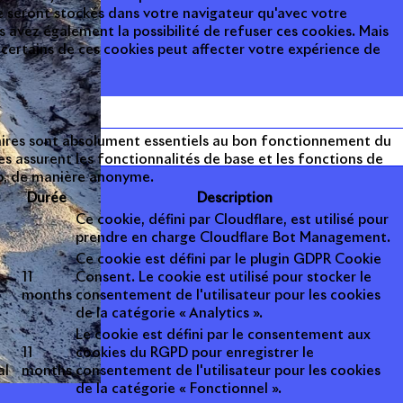
 seront stockés dans votre navigateur qu'avec votre
avez également la possibilité de refuser ces cookies. Mais
 certains de ces cookies peut affecter votre expérience de
aires sont absolument essentiels au bon fonctionnement du
es assurent les fonctionnalités de base et les fonctions de
eb, de manière anonyme.
Durée
Description
Ce cookie, défini par Cloudflare, est utilisé pour
prendre en charge Cloudflare Bot Management.
Ce cookie est défini par le plugin GDPR Cookie
11
Consent. Le cookie est utilisé pour stocker le
months
consentement de l'utilisateur pour les cookies
de la catégorie « Analytics ».
Le cookie est défini par le consentement aux
11
cookies du RGPD pour enregistrer le
al
months
consentement de l'utilisateur pour les cookies
de la catégorie « Fonctionnel ».