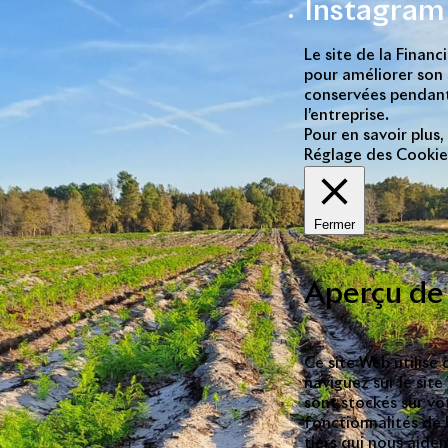
Instagram
Le site de la Finan
pour améliorer son s
conservées pendant
l’entreprise.
Pour en savoir plus,
Réglage des Cookie
Fermer
Aperçu de 
Ce site Web utilise
naviguez sur le sit
sont stockés sur vo
fonctionnalités de 
tiers qui nous aide