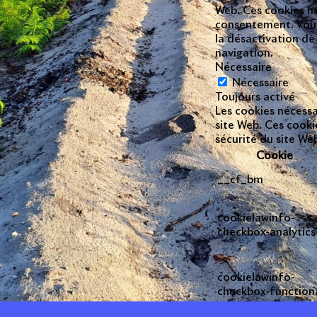
Web. Ces cookies ne
consentement. Vous 
la désactivation de
navigation.
Nécessaire
Nécessaire
Toujours activé
Les cookies nécess
site Web. Ces cooki
sécurité du site W
Cookie
__cf_bm
cookielawinfo-
checkbox-analytics
cookielawinfo-
checkbox-function