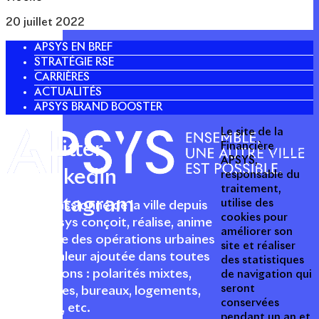
20 juillet 2022
APSYS EN BREF
STRATÉGIE RSE
CARRIÈRES
ACTUALITÉS
APSYS BRAND BOOSTER
Le site de la
Twitter
Financière
APSYS,
Linkedin
responsable du
traitement,
Instagram
utilise des
Acteur passionné de la ville depuis
cookies pour
1996, Apsys conçoit, réalise, anime
améliorer son
et valorise des opérations urbaines
site et réaliser
à forte valeur ajoutée dans toutes
des statistiques
les fonctions : polarités mixtes,
de navigation qui
seront
commerces, bureaux, logements,
conservées
hôtellerie, etc.
pendant un an et