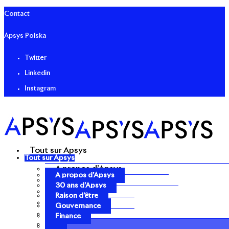
Contact
Apsys Polska
Twitter
Linkedin
Instagram
Tout sur Apsys
Tout sur Apsys
A propos d’Apsys
A propos d’Apsys
30 ans d’Apsys
30 ans d’Apsys
Raison d’être
Raison d’être
Gouvernance
Gouvernance
Finance
Finance