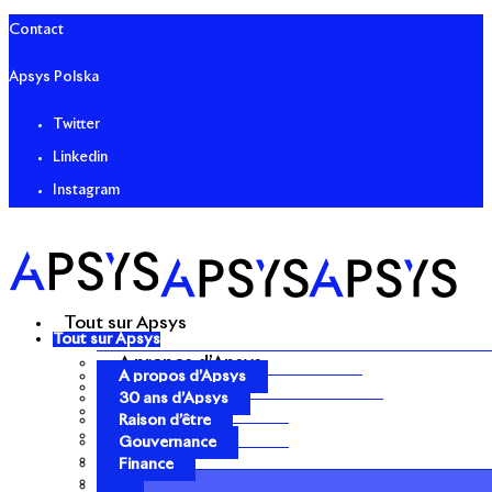
Contact
Apsys Polska
Twitter
Linkedin
Instagram
Tout sur Apsys
Tout sur Apsys
A propos d’Apsys
A propos d’Apsys
30 ans d’Apsys
30 ans d’Apsys
Raison d’être
Raison d’être
Gouvernance
Gouvernance
Finance
Finance