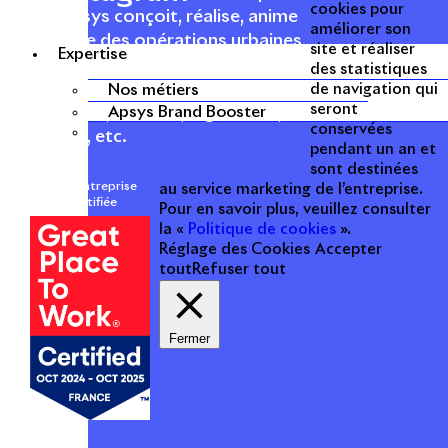
cookies pour
1996, Apsys conçoit, réalise, anime
améliorer son
et valorise des opérations urbaines
site et réaliser
Expertise
à forte valeur ajoutée dans toutes
des statistiques
les fonctions : polarités mixtes,
Nos métiers
de navigation qui
seront
commerces, bureaux, logements,
Apsys Brand Booster
conservées
hôtellerie, etc.
pendant un an et
sont destinées
Une entreprise
au service marketing de l’entreprise.
certifiée
Pour en savoir plus, veuillez consulter
la «
Politique de cookies
».
Réglage des Cookies
Accepter
tout
Refuser tout
Fermer