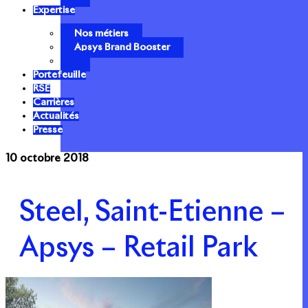
Expertise
Nos métiers
Apsys Brand Booster
Portefeuille
RSE
Carrières
Actualités
Presse
10 octobre 2018
Steel, Saint-Etienne –
Apsys – Retail Park