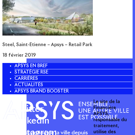
Steel, Saint-Etienne – Apsys – Retail Park
18 février 2019
APSYS EN BREF
STRATÉGIE RSE
CARRIÈRES
ACTUALITÉS
APSYS BRAND BOOSTER
Le site de la
Twitter
Financière
APSYS,
Linkedin
responsable du
traitement,
Instagram
utilise des
Acteur passionné de la ville depuis