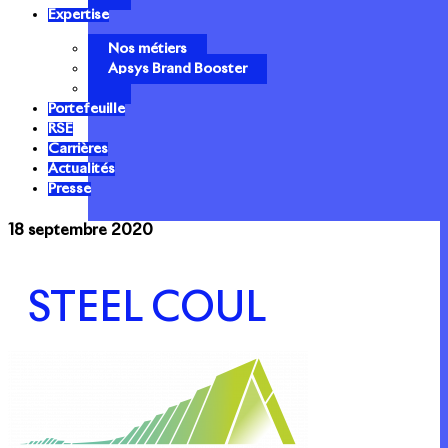
Expertise
Nos métiers
Apsys Brand Booster
Portefeuille
RSE
Carrières
Actualités
Presse
18 septembre 2020
STEEL COUL