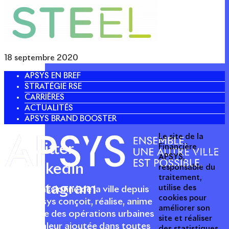
18 septembre 2020
APSYS EN BREF
STRATÉGIE RSE
CARRIÈRES
ACTUALITÉS
APSYS BRAND BOOSTER
Le site de la
Twitter
Financière
APSYS,
Linkedin
responsable du
traitement,
Instagram
utilise des
Acteur passionné de la ville depuis
cookies pour
1996, Apsys conçoit, réalise, anime
améliorer son
et valorise des opérations urbaines
site et réaliser
à forte valeur ajoutée dans toutes
des statistiques