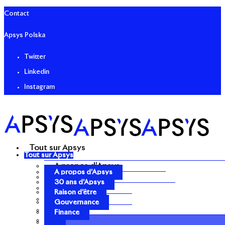
Contact
Apsys Polska
Twitter
Linkedin
Instagram
Tout sur Apsys
Tout sur Apsys
A propos d’Apsys
A propos d’Apsys
30 ans d’Apsys
30 ans d’Apsys
Raison d’être
Raison d’être
Gouvernance
Gouvernance
Finance
Finance