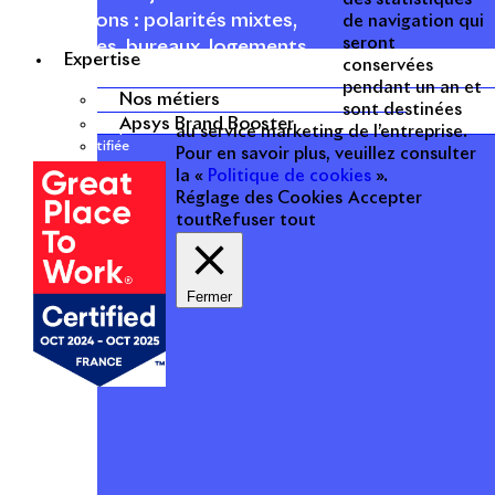
les fonctions : polarités mixtes,
de navigation qui
seront
commerces, bureaux, logements,
Expertise
conservées
hôtellerie, etc.
pendant un an et
Nos métiers
sont destinées
Apsys Brand Booster
Une entreprise
au service marketing de l’entreprise.
certifiée
Pour en savoir plus, veuillez consulter
la «
Politique de cookies
».
Réglage des Cookies
Accepter
tout
Refuser tout
Fermer