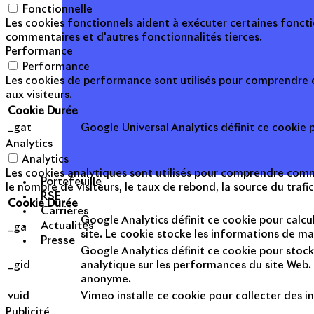
Fonctionnelle
Les cookies fonctionnels aident à exécuter certaines foncti
commentaires et d'autres fonctionnalités tierces.
Performance
Performance
Les cookies de performance sont utilisés pour comprendre et
aux visiteurs.
Cookie
Durée
_gat
Google Universal Analytics définit ce cookie po
Analytics
Analytics
Les cookies analytiques sont utilisés pour comprendre commen
Portefeuille
le nombre de visiteurs, le taux de rebond, la source du trafic
RSE
Cookie
Durée
Carrières
Google Analytics définit ce cookie pour calcul
Actualités
_ga
site. Le cookie stocke les informations de m
Presse
Google Analytics définit ce cookie pour stock
_gid
analytique sur les performances du site Web. 
anonyme.
vuid
Vimeo installe ce cookie pour collecter des in
Publicité