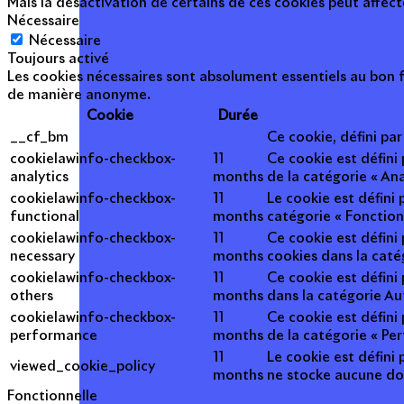
Mais la désactivation de certains de ces cookies peut affec
Nécessaire
Nécessaire
Toujours activé
Les cookies nécessaires sont absolument essentiels au bon f
de manière anonyme.
Cookie
Durée
__cf_bm
Ce cookie, défini pa
cookielawinfo-checkbox-
11
Ce cookie est défini
analytics
months
de la catégorie « Ana
cookielawinfo-checkbox-
11
Le cookie est défini
functional
months
catégorie « Fonction
cookielawinfo-checkbox-
11
Ce cookie est défini
necessary
months
cookies dans la caté
cookielawinfo-checkbox-
11
Ce cookie est défini
others
months
dans la catégorie Au
cookielawinfo-checkbox-
11
Ce cookie est défini
performance
months
de la catégorie « Pe
11
Le cookie est défini 
viewed_cookie_policy
months
ne stocke aucune do
Fonctionnelle