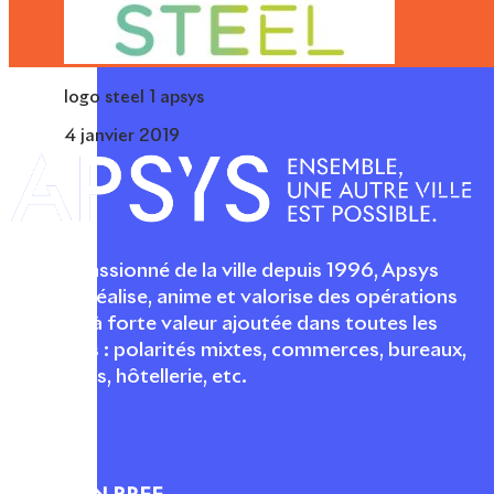
logo steel 1 apsys
4 janvier 2019
Acteur passionné de la ville depuis 1996, Apsys
conçoit, réalise, anime et valorise des opérations
urbaines à forte valeur ajoutée dans toutes les
fonctions : polarités mixtes, commerces, bureaux,
logements, hôtellerie, etc.