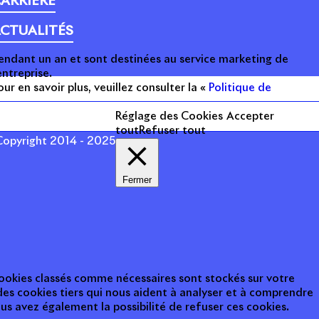
ARRIÈRE
CTUALITÉS
endant un an et sont destinées au service marketing de
’entreprise.
our en savoir plus, veuillez consulter la «
Politique de
Réglage des Cookies
Accepter
tout
Refuser tout
opyright 2014 - 2025
Fermer
 cookies classés comme nécessaires sont stockés sur votre
des cookies tiers qui nous aident à analyser et à comprendre
s avez également la possibilité de refuser ces cookies.