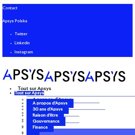
Contact
Apsys Polska
Twitter
Linkedin
Instagram
Tout sur Apsys
Tout sur Apsys
A propos d’Apsys
A propos d’Apsys
30 ans d’Apsys
30 ans d’Apsys
Raison d’être
Raison d’être
Gouvernance
Gouvernance
Finance
Finance