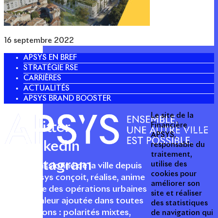
16 septembre 2022
APSYS EN BREF
STRATÉGIE RSE
CARRIÈRES
ACTUALITÉS
APSYS BRAND BOOSTER
Le site de la
Twitter
Financière
APSYS,
Linkedin
responsable du
traitement,
Instagram
utilise des
Acteur passionné de la ville depuis
cookies pour
1996, Apsys conçoit, réalise, anime
améliorer son
et valorise des opérations urbaines
site et réaliser
à forte valeur ajoutée dans toutes
des statistiques
les fonctions : polarités mixtes,
de navigation qui