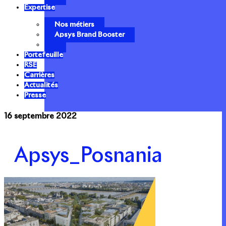
Expertise
Nos métiers
Apsys Brand Booster
Portefeuille
RSE
Carrières
Actualités
Presse
16 septembre 2022
Apsys_Posnania