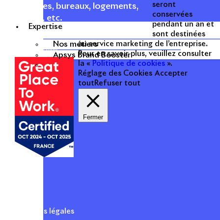
seront
commerces, bureaux, logements,
conservées
hôtellerie, etc.
pendant un an et
Expertise
sont destinées
Une entreprise
Nos métiers
au service marketing de l’entreprise.
certifiée
Pour en savoir plus, veuillez consulter
Apsys Brand Booster
la «
Politique de cookies
».
Réglage des Cookies
Accepter
tout
Refuser tout
Fermer
Mentions légales