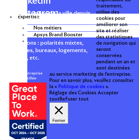
Linkedin
traitement,
Instagram
utilise des
Acteur passionné de la ville depuis
Expertise
cookies pour
1996, Apsys conçoit, réalise, anime
améliorer son
et valorise des opérations urbaines
Nos métiers
site et réaliser
Apsys Brand Booster
à forte valeur ajoutée dans toutes
des statistiques
les fonctions : polarités mixtes,
de navigation qui
seront
commerces, bureaux, logements,
conservées
hôtellerie, etc.
pendant un an et
sont destinées
Une entreprise
au service marketing de l’entreprise.
certifiée
Pour en savoir plus, veuillez consulter
la «
Politique de cookies
».
Réglage des Cookies
Accepter
tout
Refuser tout
Fermer