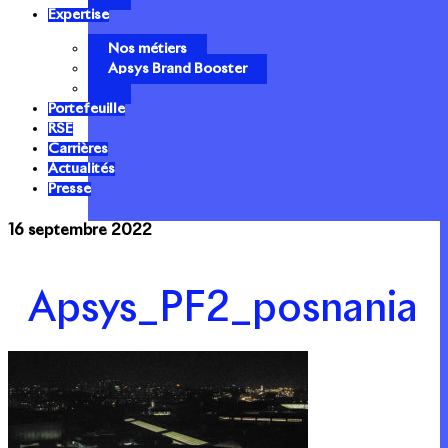
Expertise
Nos métiers
Apsys Brand Booster
Portefeuille
RSE
Carrières
Actualités
Presse
16 septembre 2022
Apsys_PF2_posnania