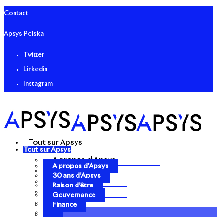
Contact
Apsys Polska
Twitter
Linkedin
Instagram
Tout sur Apsys
Tout sur Apsys
A propos d’Apsys
A propos d’Apsys
30 ans d’Apsys
30 ans d’Apsys
Raison d’être
Raison d’être
Gouvernance
Gouvernance
Finance
Finance