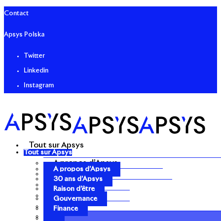
Contact
Apsys Polska
Twitter
Linkedin
Instagram
Tout sur Apsys
Tout sur Apsys
A propos d’Apsys
A propos d’Apsys
30 ans d’Apsys
30 ans d’Apsys
Raison d’être
Raison d’être
Gouvernance
Gouvernance
Finance
Finance