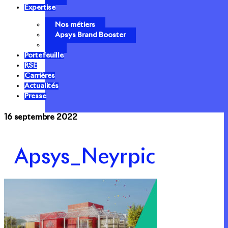
Expertise
Nos métiers
Apsys Brand Booster
Portefeuille
RSE
Carrières
Actualités
Presse
16 septembre 2022
Apsys_Neyrpic