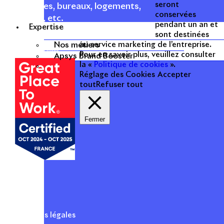
seront
commerces, bureaux, logements,
conservées
hôtellerie, etc.
pendant un an et
Expertise
sont destinées
Une entreprise
Nos métiers
au service marketing de l’entreprise.
certifiée
Pour en savoir plus, veuillez consulter
Apsys Brand Booster
la «
Politique de cookies
».
Réglage des Cookies
Accepter
tout
Refuser tout
Fermer
Mentions légales