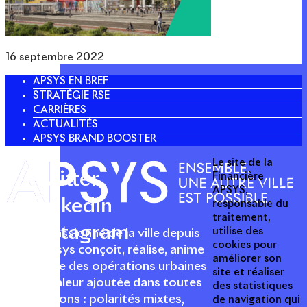
16 septembre 2022
APSYS EN BREF
STRATÉGIE RSE
CARRIÈRES
ACTUALITÉS
APSYS BRAND BOOSTER
Le site de la
Twitter
Financière
APSYS,
Linkedin
responsable du
traitement,
Instagram
utilise des
Acteur passionné de la ville depuis
cookies pour
1996, Apsys conçoit, réalise, anime
améliorer son
et valorise des opérations urbaines
site et réaliser
à forte valeur ajoutée dans toutes
des statistiques
les fonctions : polarités mixtes,
de navigation qui