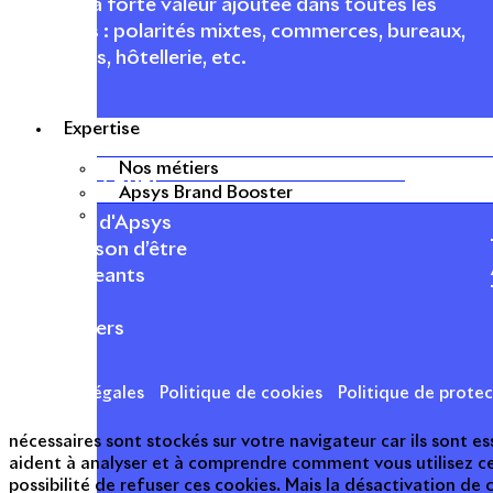
urbaines à forte valeur ajoutée dans toutes les
fonctions : polarités mixtes, commerces, bureaux,
logements, hôtellerie, etc.
Expertise
Nos métiers
APSYS EN BREF
Apsys Brand Booster
À propos d'Apsys
Notre raison d’être
Nos dirigeants
Finance
Nos métiers
Mentions légales
Politique de cookies
Politique de prote
nécessaires sont stockés sur votre navigateur car ils sont 
aident à analyser et à comprendre comment vous utilisez c
possibilité de refuser ces cookies. Mais la désactivation de