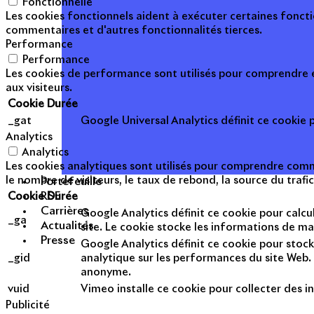
Fonctionnelle
Les cookies fonctionnels aident à exécuter certaines foncti
commentaires et d'autres fonctionnalités tierces.
Performance
Performance
Les cookies de performance sont utilisés pour comprendre et
aux visiteurs.
Cookie
Durée
_gat
Google Universal Analytics définit ce cookie po
Analytics
Analytics
Les cookies analytiques sont utilisés pour comprendre commen
le nombre de visiteurs, le taux de rebond, la source du trafic
Portefeuille
RSE
Cookie
Durée
Carrières
Google Analytics définit ce cookie pour calcul
_ga
Actualités
site. Le cookie stocke les informations de m
Presse
Google Analytics définit ce cookie pour stock
_gid
analytique sur les performances du site Web. 
anonyme.
vuid
Vimeo installe ce cookie pour collecter des in
Publicité