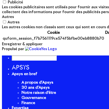
Publicité
Les cookies publicitaires sont utilisés pour fournir aux visi
collectent des informations pour fournir des publicités pers
Autres
Autres
Les autres cookies non classés sont ceux qui sont en cours d
Cookie
D
quform_session_f7b7561119ce574f5bfbe00eb8880b70
Enregistrer & appliquer
Propulsé par
Apsys en bref
A propos d’Apsys
30 ans d’Apsys
Notre raison d’être
Gouvernance
Finance
Expertise