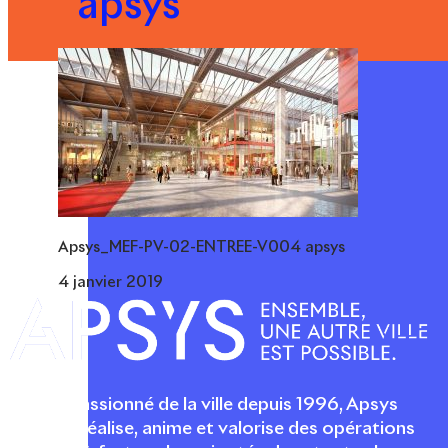
apsys
Apsys_MEF-PV-02-ENTREE-V004 apsys
4 janvier 2019
Acteur passionné de la ville depuis 1996, Apsys
conçoit, réalise, anime et valorise des opérations