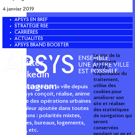
4 janvier 2019
APSYS EN BREF
STRATÉGIE RSE
CARRIÈRES
ACTUALITÉS
APSYS BRAND BOOSTER
Le site de la
Twitter
Financière
APSYS,
Linkedin
responsable du
traitement,
Instagram
utilise des
Acteur passionné de la ville depuis
cookies pour
1996, Apsys conçoit, réalise, anime
améliorer son
et valorise des opérations urbaines
site et réaliser
à forte valeur ajoutée dans toutes
des statistiques
les fonctions : polarités mixtes,
de navigation qui
seront
commerces, bureaux, logements,
conservées
hôtellerie, etc.
pendant un an et