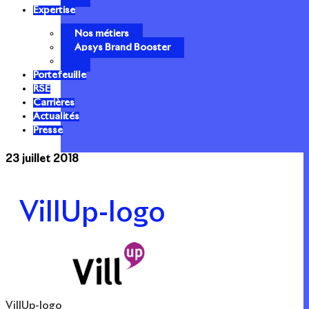
Expertise
Nos métiers
Apsys Brand Booster
Portefeuille
RSE
Carrières
Actualités
Presse
23 juillet 2018
VillUp-logo
VillUp-logo