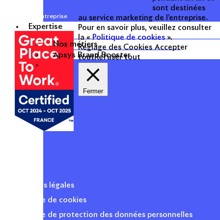
sont destinées
Une entreprise
au service marketing de l’entreprise.
certifiée
Expertise
Pour en savoir plus, veuillez consulter
la «
Politique de cookies
».
Nos métiers
Réglage des Cookies
Accepter
Apsys Brand Booster
tout
Refuser tout
Fermer
Mentions légales
Politique de cookies
Politique de protection des données personnelles