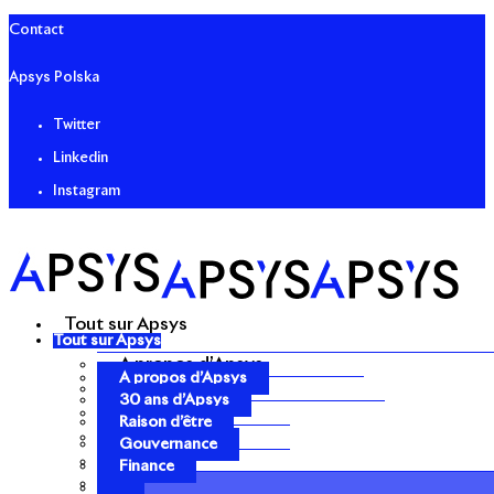
Contact
Apsys Polska
Twitter
Linkedin
Instagram
Tout sur Apsys
Tout sur Apsys
A propos d’Apsys
A propos d’Apsys
30 ans d’Apsys
30 ans d’Apsys
Raison d’être
Raison d’être
Gouvernance
Gouvernance
Finance
Finance