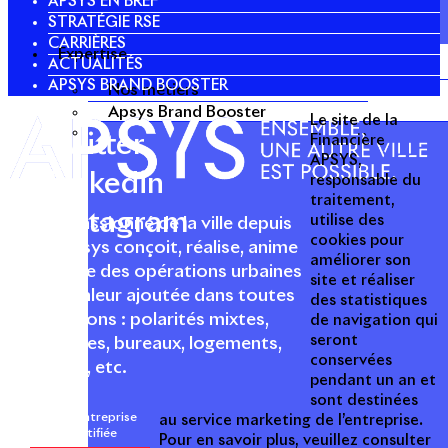
APSYS EN BREF
STRATÉGIE RSE
CARRIÈRES
Expertise
ACTUALITÉS
APSYS BRAND BOOSTER
Nos métiers
Apsys Brand Booster
Le site de la
Twitter
Financière
APSYS,
Linkedin
responsable du
traitement,
Instagram
utilise des
Acteur passionné de la ville depuis
cookies pour
1996, Apsys conçoit, réalise, anime
améliorer son
et valorise des opérations urbaines
site et réaliser
à forte valeur ajoutée dans toutes
des statistiques
les fonctions : polarités mixtes,
de navigation qui
seront
commerces, bureaux, logements,
conservées
hôtellerie, etc.
pendant un an et
sont destinées
Une entreprise
au service marketing de l’entreprise.
certifiée
Pour en savoir plus, veuillez consulter