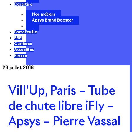
Expertise
Nos métiers
Apsys Brand Booster
Portefeuille
RSE
Carrières
Actualités
Presse
23 juillet 2018
Vill’Up, Paris – Tube
de chute libre iFly –
Apsys – Pierre Vassal