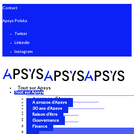
Contact
Apsys Polska
Twitter
Linkedin
Instagram
Tout sur Apsys
Tout sur Apsys
A propos d’Apsys
A propos d’Apsys
30 ans d’Apsys
30 ans d’Apsys
Raison d’être
Raison d’être
Gouvernance
Gouvernance
Finance
Finance