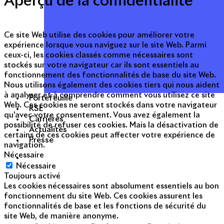
Aperçu de la confidentialité
Ce site Web utilise des cookies pour améliorer votre
expérience lorsque vous naviguez sur le site Web. Parmi
ceux-ci, les cookies classés comme nécessaires sont
stockés sur votre navigateur car ils sont essentiels au
fonctionnement des fonctionnalités de base du site Web.
Nous utilisons également des cookies tiers qui nous aident
à analyser et à comprendre comment vous utilisez ce site
Portefeuille
Web. Ces cookies ne seront stockés dans votre navigateur
RSE
qu'avec votre consentement. Vous avez également la
Carrières
possibilité de refuser ces cookies. Mais la désactivation de
Actualités
certains de ces cookies peut affecter votre expérience de
Presse
navigation.
Nécessaire
Nécessaire
Toujours activé
Les cookies nécessaires sont absolument essentiels au bon
fonctionnement du site Web. Ces cookies assurent les
fonctionnalités de base et les fonctions de sécurité du
site Web, de manière anonyme.