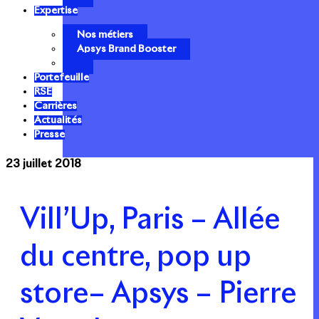
Expertise
Nos métiers
Apsys Brand Booster
Portefeuille
RSE
Carrières
Actualités
Presse
23 juillet 2018
Vill’Up, Paris – Allée
du centre, pop up
store– Apsys – Pierre