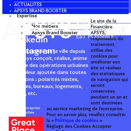
ACTUALITÉS
APSYS BRAND BOOSTER
Expertise
Le site de la
Nos métiers
Twitter
Financière
Apsys Brand Booster
APSYS,
Linkedin
responsable du
traitement,
Instagram
utilise des
Acteur passionné de la ville depuis
cookies pour
1996, Apsys conçoit, réalise, anime
améliorer son
et valorise des opérations urbaines
site et réaliser
à forte valeur ajoutée dans toutes
des statistiques
les fonctions : polarités mixtes,
de navigation qui
seront
commerces, bureaux, logements,
conservées
hôtellerie, etc.
pendant un an et
sont destinées
Une entreprise
au service marketing de l’entreprise.
certifiée
Pour en savoir plus, veuillez consulter
la «
Politique de cookies
».
Réglage des Cookies
Accepter