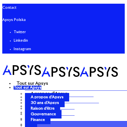
Contact
Apsys Polska
Twitter
Linkedin
Instagram
Tout sur Apsys
Tout sur Apsys
A propos d’Apsys
A propos d’Apsys
30 ans d’Apsys
30 ans d’Apsys
Raison d’être
Raison d’être
Gouvernance
Gouvernance
Finance
Finance