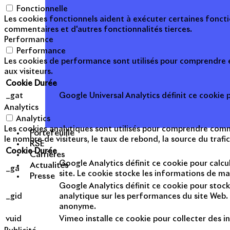
Fonctionnelle
Les cookies fonctionnels aident à exécuter certaines foncti
commentaires et d'autres fonctionnalités tierces.
Performance
Performance
Les cookies de performance sont utilisés pour comprendre et
aux visiteurs.
Cookie
Durée
_gat
Google Universal Analytics définit ce cookie po
Analytics
Analytics
Les cookies analytiques sont utilisés pour comprendre commen
Portefeuille
le nombre de visiteurs, le taux de rebond, la source du trafic
RSE
Cookie
Durée
Carrières
Google Analytics définit ce cookie pour calcul
Actualités
_ga
site. Le cookie stocke les informations de m
Presse
Google Analytics définit ce cookie pour stock
_gid
analytique sur les performances du site Web. 
anonyme.
vuid
Vimeo installe ce cookie pour collecter des in