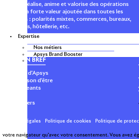
conçoit, réalise, anime et valorise des opérations
urbaines à forte valeur ajoutée dans toutes les
fonctions : polarités mixtes, commerces, bureaux,
logements, hôtellerie, etc.
Expertise
Nos métiers
Apsys Brand Booster
APSYS EN BREF
À propos d'Apsys
Notre raison d’être
Nos dirigeants
Finance
Nos métiers
Mentions légales
Politique de cookies
Politique de prote
votre navigateur qu'avec votre consentement. Vous avez égal