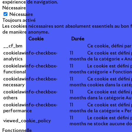
expérience de navigation.
Nécessaire
Nécessaire
Toujours activé
Les cookies nécessaires sont absolument essentiels au bon f
de manière anonyme.
Cookie
Durée
__cf_bm
Ce cookie, défini pa
cookielawinfo-checkbox-
11
Ce cookie est défini
analytics
months
de la catégorie « Ana
cookielawinfo-checkbox-
11
Le cookie est défini
functional
months
catégorie « Fonction
cookielawinfo-checkbox-
11
Ce cookie est défini
necessary
months
cookies dans la caté
cookielawinfo-checkbox-
11
Ce cookie est défini
others
months
dans la catégorie Au
cookielawinfo-checkbox-
11
Ce cookie est défini
performance
months
de la catégorie « Pe
11
Le cookie est défini 
viewed_cookie_policy
months
ne stocke aucune do
Fonctionnelle