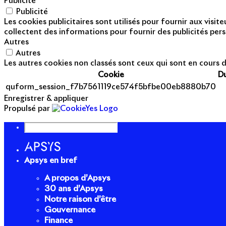
Publicité
Publicité
Les cookies publicitaires sont utilisés pour fournir aux visi
collectent des informations pour fournir des publicités pers
Autres
Autres
Les autres cookies non classés sont ceux qui sont en cours d
Cookie
D
quform_session_f7b7561119ce574f5bfbe00eb8880b70
Enregistrer & appliquer
Propulsé par
Apsys en bref
A propos d’Apsys
30 ans d’Apsys
Notre raison d’être
Gouvernance
Finance