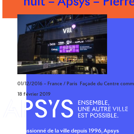
nuit – Apsys – Pierr
01/12/2016 – France / Paris Façade du Centre commerc
18 février 2019
Acteur passionné de la ville depuis 1996, Apsys