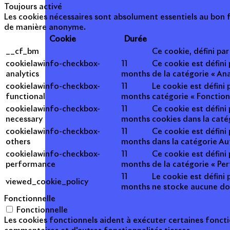
Toujours activé
Les cookies nécessaires sont absolument essentiels au bon f
de manière anonyme.
Cookie
Durée
__cf_bm
Ce cookie, défini pa
cookielawinfo-checkbox-
11
Ce cookie est défini
analytics
months
de la catégorie « Ana
cookielawinfo-checkbox-
11
Le cookie est défini
functional
months
catégorie « Fonction
cookielawinfo-checkbox-
11
Ce cookie est défini
necessary
months
cookies dans la caté
cookielawinfo-checkbox-
11
Ce cookie est défini
others
months
dans la catégorie Au
cookielawinfo-checkbox-
11
Ce cookie est défini
performance
months
de la catégorie « Pe
11
Le cookie est défini 
viewed_cookie_policy
months
ne stocke aucune do
Fonctionnelle
Fonctionnelle
Les cookies fonctionnels aident à exécuter certaines foncti