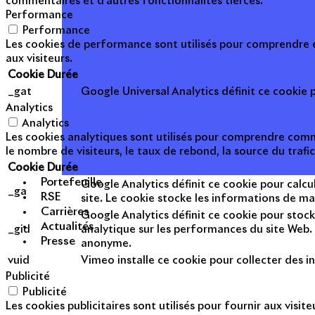
commentaires et d'autres fonctionnalités tierces.
Performance
Performance
Les cookies de performance sont utilisés pour comprendre et
aux visiteurs.
Cookie
Durée
_gat
Google Universal Analytics définit ce cookie po
Analytics
Analytics
Les cookies analytiques sont utilisés pour comprendre commen
le nombre de visiteurs, le taux de rebond, la source du trafic
Cookie
Durée
Portefeuille
Google Analytics définit ce cookie pour calcul
_ga
RSE
site. Le cookie stocke les informations de m
Carrières
Google Analytics définit ce cookie pour stock
Actualités
_gid
analytique sur les performances du site Web. 
Presse
anonyme.
vuid
Vimeo installe ce cookie pour collecter des in
Publicité
Publicité
Les cookies publicitaires sont utilisés pour fournir aux visi