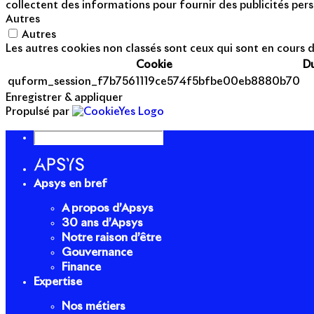
collectent des informations pour fournir des publicités pers
Autres
Autres
Les autres cookies non classés sont ceux qui sont en cours d
Cookie
D
quform_session_f7b7561119ce574f5bfbe00eb8880b70
Enregistrer & appliquer
Propulsé par
Apsys en bref
A propos d’Apsys
30 ans d’Apsys
Notre raison d’être
Gouvernance
Finance
Expertise
Nos métiers