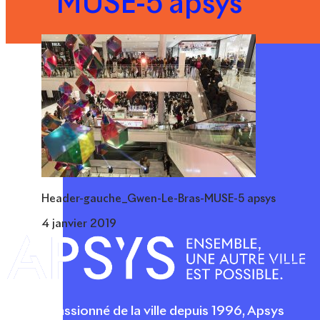
MUSE-5 apsys
Header-gauche_Gwen-Le-Bras-MUSE-5 apsys
4 janvier 2019
Acteur passionné de la ville depuis 1996, Apsys