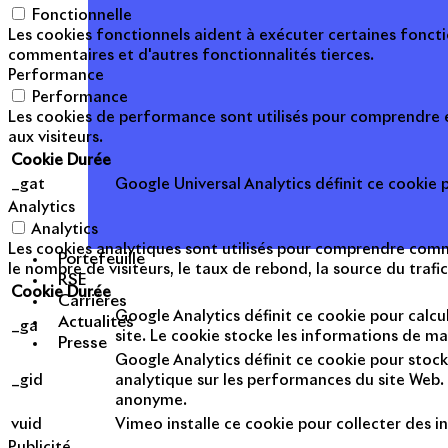
Fonctionnelle
Les cookies fonctionnels aident à exécuter certaines foncti
commentaires et d'autres fonctionnalités tierces.
Performance
Performance
Les cookies de performance sont utilisés pour comprendre et
aux visiteurs.
Cookie
Durée
_gat
Google Universal Analytics définit ce cookie po
Analytics
Analytics
Les cookies analytiques sont utilisés pour comprendre commen
Portefeuille
le nombre de visiteurs, le taux de rebond, la source du trafic
RSE
Cookie
Durée
Carrières
Google Analytics définit ce cookie pour calcul
Actualités
_ga
site. Le cookie stocke les informations de m
Presse
Google Analytics définit ce cookie pour stock
_gid
analytique sur les performances du site Web. 
anonyme.
vuid
Vimeo installe ce cookie pour collecter des in
Publicité