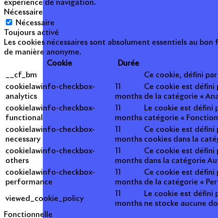
expérience de navigation.
Nécessaire
Nécessaire
Toujours activé
Les cookies nécessaires sont absolument essentiels au bon f
de manière anonyme.
Cookie
Durée
__cf_bm
Ce cookie, défini pa
cookielawinfo-checkbox-
11
Ce cookie est défini
analytics
months
de la catégorie « Ana
cookielawinfo-checkbox-
11
Le cookie est défini
functional
months
catégorie « Fonction
cookielawinfo-checkbox-
11
Ce cookie est défini
necessary
months
cookies dans la caté
cookielawinfo-checkbox-
11
Ce cookie est défini
others
months
dans la catégorie Au
cookielawinfo-checkbox-
11
Ce cookie est défini
performance
months
de la catégorie « Pe
11
Le cookie est défini 
viewed_cookie_policy
months
ne stocke aucune do
Fonctionnelle