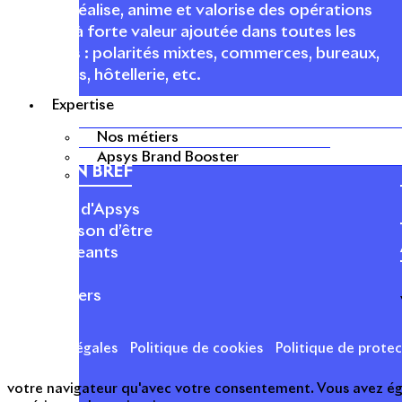
conçoit, réalise, anime et valorise des opérations
urbaines à forte valeur ajoutée dans toutes les
fonctions : polarités mixtes, commerces, bureaux,
logements, hôtellerie, etc.
Expertise
Nos métiers
Apsys Brand Booster
APSYS EN BREF
À propos d'Apsys
Notre raison d’être
Nos dirigeants
Finance
Nos métiers
Mentions légales
Politique de cookies
Politique de prote
votre navigateur qu'avec votre consentement. Vous avez égal