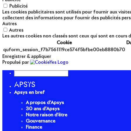
Publicité
Les cookies publicitaires sont utilisés pour fournir aux visi
collectent des informations pour fournir des publicités pers
Autres
Autres
Les autres cookies non classés sont ceux qui sont en cours d
Cookie
D
quform_session_f7b7561119ce574f5bfbe00eb8880b70
Enregistrer & appliquer
Propulsé par
Apsys en bref
A propos d’Apsys
30 ans d’Apsys
Notre raison d’être
Gouvernance
Finance