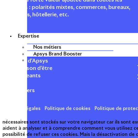
urbaines à forte valeur ajoutée dans toutes les
fonctions : polarités mixtes, commerces, bureaux,
logements, hôtellerie, etc.
Expertise
Nos métiers
APSYS EN BREF
Apsys Brand Booster
À propos d'Apsys
Notre raison d’être
Nos dirigeants
Finance
Nos métiers
Mentions légales
Politique de cookies
Politique de prote
nécessaires sont stockés sur votre navigateur car ils sont 
aident à analyser et à comprendre comment vous utilisez c
possibilité de refuser ces cookies. Mais la désactivation de