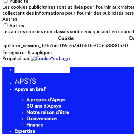
Publicité
Les cookies publicitaires sont utilisés pour fournir aux visi
collectent des informations pour fournir des publicités pers
Autres
Autres
Les autres cookies non classés sont ceux qui sont en cours d
Cookie
D
quform_session_f7b7561119ce574f5bfbe00eb8880b70
Enregistrer & appliquer
Propulsé par
Apsys en bref
A propos d’Apsys
30 ans d’Apsys
Notre raison d’être
Gouvernance
Finance
Expertise