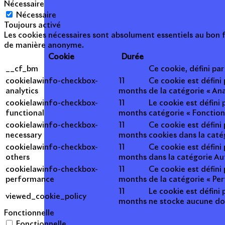
Nécessaire
Nécessaire
Toujours activé
Les cookies nécessaires sont absolument essentiels au bon f
de manière anonyme.
Cookie
Durée
__cf_bm
Ce cookie, défini pa
cookielawinfo-checkbox-
11
Ce cookie est défini
analytics
months
de la catégorie « Ana
cookielawinfo-checkbox-
11
Le cookie est défini
functional
months
catégorie « Fonction
cookielawinfo-checkbox-
11
Ce cookie est défini
necessary
months
cookies dans la caté
cookielawinfo-checkbox-
11
Ce cookie est défini
others
months
dans la catégorie Au
cookielawinfo-checkbox-
11
Ce cookie est défini
performance
months
de la catégorie « Pe
11
Le cookie est défini 
viewed_cookie_policy
months
ne stocke aucune do
Fonctionnelle
Fonctionnelle