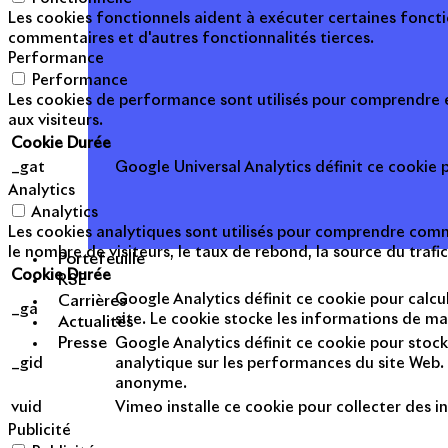
Les cookies fonctionnels aident à exécuter certaines foncti
commentaires et d'autres fonctionnalités tierces.
Performance
Performance
Les cookies de performance sont utilisés pour comprendre et
aux visiteurs.
Cookie
Durée
_gat
Google Universal Analytics définit ce cookie po
Analytics
Analytics
Les cookies analytiques sont utilisés pour comprendre commen
le nombre de visiteurs, le taux de rebond, la source du trafic
Portefeuille
Cookie
Durée
RSE
Google Analytics définit ce cookie pour calcul
Carrières
_ga
site. Le cookie stocke les informations de m
Actualités
Presse
Google Analytics définit ce cookie pour stock
_gid
analytique sur les performances du site Web. 
anonyme.
vuid
Vimeo installe ce cookie pour collecter des in
Publicité