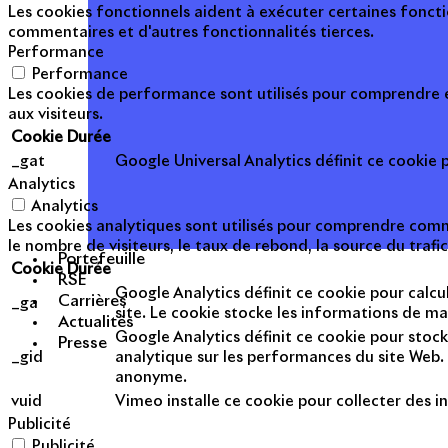
Les cookies fonctionnels aident à exécuter certaines foncti
commentaires et d'autres fonctionnalités tierces.
Performance
Performance
Les cookies de performance sont utilisés pour comprendre et
aux visiteurs.
Cookie
Durée
_gat
Google Universal Analytics définit ce cookie po
Analytics
Analytics
Les cookies analytiques sont utilisés pour comprendre commen
le nombre de visiteurs, le taux de rebond, la source du trafic
Portefeuille
Cookie
Durée
RSE
Google Analytics définit ce cookie pour calcul
Carrières
_ga
site. Le cookie stocke les informations de m
Actualités
Google Analytics définit ce cookie pour stock
Presse
_gid
analytique sur les performances du site Web. 
anonyme.
vuid
Vimeo installe ce cookie pour collecter des in
Publicité
Publicité