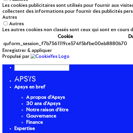
Les cookies publicitaires sont utilisés pour fournir aux visi
collectent des informations pour fournir des publicités pers
Autres
Autres
Les autres cookies non classés sont ceux qui sont en cours d
Cookie
D
quform_session_f7b7561119ce574f5bfbe00eb8880b70
Enregistrer & appliquer
Propulsé par
Apsys en bref
A propos d’Apsys
30 ans d’Apsys
Notre raison d’être
Gouvernance
Finance
Expertise