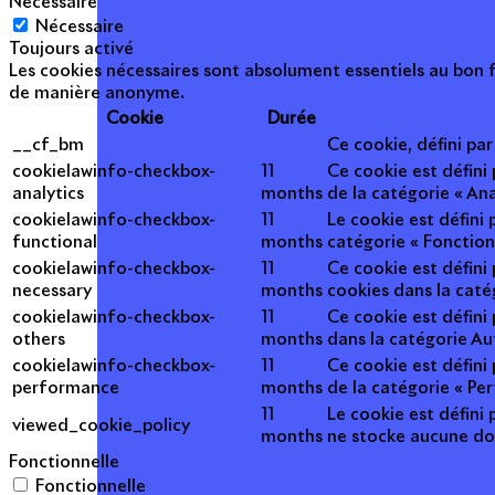
Nécessaire
Nécessaire
Toujours activé
Les cookies nécessaires sont absolument essentiels au bon f
de manière anonyme.
Cookie
Durée
__cf_bm
Ce cookie, défini pa
cookielawinfo-checkbox-
11
Ce cookie est défini
analytics
months
de la catégorie « Ana
cookielawinfo-checkbox-
11
Le cookie est défini
functional
months
catégorie « Fonction
cookielawinfo-checkbox-
11
Ce cookie est défini
necessary
months
cookies dans la caté
cookielawinfo-checkbox-
11
Ce cookie est défini
others
months
dans la catégorie Au
cookielawinfo-checkbox-
11
Ce cookie est défini
performance
months
de la catégorie « Pe
11
Le cookie est défini 
viewed_cookie_policy
months
ne stocke aucune do
Fonctionnelle
Fonctionnelle