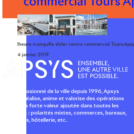
commercial Tours A
lheure-tranquille slider centre commercial Tours Aps
4 janvier 2019
Acteur passionné de la ville depuis 1996, Apsys
conçoit, réalise, anime et valorise des opérations
urbaines à forte valeur ajoutée dans toutes les
fonctions : polarités mixtes, commerces, bureaux,
logements, hôtellerie, etc.