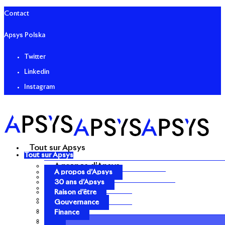
Contact
Apsys Polska
Twitter
Linkedin
Instagram
Tout sur Apsys
Tout sur Apsys
A propos d’Apsys
A propos d’Apsys
30 ans d’Apsys
30 ans d’Apsys
Raison d’être
Raison d’être
Gouvernance
Gouvernance
Finance
Finance