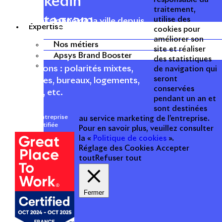
Linkedin
traitement,
Instagram
utilise des
Acteur passionné de la ville depuis
Expertise
cookies pour
1996, Apsys conçoit, réalise, anime
améliorer son
et valorise des opérations urbaines
Nos métiers
site et réaliser
Apsys Brand Booster
à forte valeur ajoutée dans toutes
des statistiques
les fonctions : polarités mixtes,
de navigation qui
seront
commerces, bureaux, logements,
conservées
hôtellerie, etc.
pendant un an et
sont destinées
Une entreprise
au service marketing de l’entreprise.
certifiée
Pour en savoir plus, veuillez consulter
la «
Politique de cookies
».
Réglage des Cookies
Accepter
tout
Refuser tout
Fermer