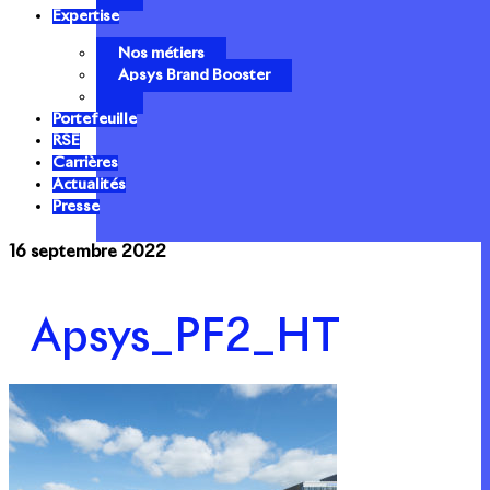
Expertise
Nos métiers
Apsys Brand Booster
Portefeuille
RSE
Carrières
Actualités
Presse
16 septembre 2022
Apsys_PF2_HT