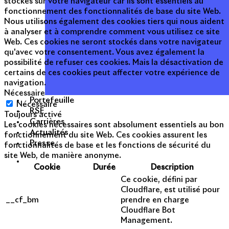
stockés sur votre navigateur car ils sont essentiels au
fonctionnement des fonctionnalités de base du site Web.
Nous utilisons également des cookies tiers qui nous aident
à analyser et à comprendre comment vous utilisez ce site
Web. Ces cookies ne seront stockés dans votre navigateur
qu'avec votre consentement. Vous avez également la
possibilité de refuser ces cookies. Mais la désactivation de
certains de ces cookies peut affecter votre expérience de
navigation.
Nécessaire
Portefeuille
Nécessaire
RSE
Toujours activé
Carrières
Les cookies nécessaires sont absolument essentiels au bon
Actualités
fonctionnement du site Web. Ces cookies assurent les
Presse
fonctionnalités de base et les fonctions de sécurité du
site Web, de manière anonyme.
Cookie
Durée
Description
Ce cookie, défini par
Cloudflare, est utilisé pour
__cf_bm
prendre en charge
Cloudflare Bot
Management.