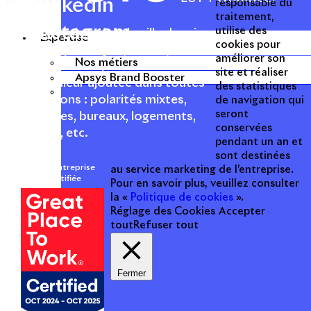
Linkedin
responsable du
traitement,
Instagram
utilise des
Acteur passionné de la ville depuis
Expertise
cookies pour
1996, Apsys conçoit, réalise, anime
améliorer son
Nos métiers
et valorise des opérations urbaines
site et réaliser
Apsys Brand Booster
à forte valeur ajoutée dans toutes
des statistiques
les fonctions : polarités mixtes,
de navigation qui
seront
commerces, bureaux, logements,
conservées
hôtellerie, etc.
pendant un an et
sont destinées
Une entreprise
au service marketing de l’entreprise.
certifiée
Pour en savoir plus, veuillez consulter
la «
Politique de cookies
».
Réglage des Cookies
Accepter
tout
Refuser tout
Fermer