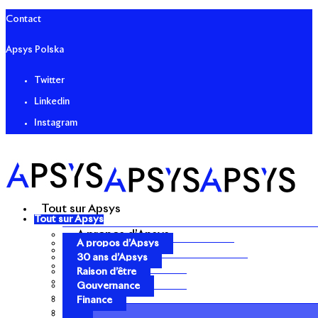
Contact
Apsys Polska
Twitter
Linkedin
Instagram
Tout sur Apsys
Tout sur Apsys
A propos d’Apsys
A propos d’Apsys
30 ans d’Apsys
30 ans d’Apsys
Raison d’être
Raison d’être
Gouvernance
Gouvernance
Finance
Finance