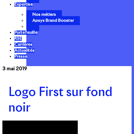
Expertise
Nos métiers
Apsys Brand Booster
Portefeuille
RSE
Carrières
Actualités
Presse
3 mai 2019
Logo First sur fond
noir