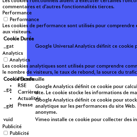
Les cookies fonctionnels aident à exécuter certaines foncti
commentaires et d'autres fonctionnalités tierces.
Performance
Performance
Les cookies de performance sont utilisés pour comprendre et
aux visiteurs.
Cookie
Durée
_gat
Google Universal Analytics définit ce cookie po
Analytics
Analytics
Les cookies analytiques sont utilisés pour comprendre commen
le nombre de visiteurs, le taux de rebond, la source du trafic
Portefeuille
Cookie
Durée
RSE
Google Analytics définit ce cookie pour calcul
_ga
Carrières
site. Le cookie stocke les informations de m
Actualités
Google Analytics définit ce cookie pour stock
Presse
_gid
analytique sur les performances du site Web. 
anonyme.
vuid
Vimeo installe ce cookie pour collecter des in
Publicité
Publicité