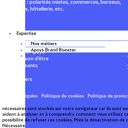
fonctions : polarités mixtes, commerces, bureaux,
logements, hôtellerie, etc.
Expertise
APSYS EN BREF
Nos métiers
Apsys Brand Booster
À propos d'Apsys
Notre raison d’être
Nos dirigeants
Finance
Nos métiers
Mentions légales
Politique de cookies
Politique de prote
nécessaires sont stockés sur votre navigateur car ils sont 
aident à analyser et à comprendre comment vous utilisez c
possibilité de refuser ces cookies. Mais la désactivation de
Nécessaire