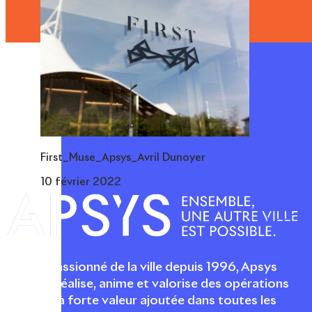
First_Muse_Apsys_Avril Dunoyer
10 février 2022
Acteur passionné de la ville depuis 1996, Apsys
conçoit, réalise, anime et valorise des opérations
urbaines à forte valeur ajoutée dans toutes les