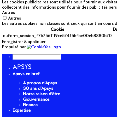
Les cookies publicitaires sont utilisés pour fournir aux visi
collectent des informations pour fournir des publicités pers
Autres
Autres
Les autres cookies non classés sont ceux qui sont en cours d
Cookie
D
quform_session_f7b7561119ce574f5bfbe00eb8880b70
Enregistrer & appliquer
Propulsé par
Apsys en bref
A propos d’Apsys
30 ans d’Apsys
Notre raison d’être
Gouvernance
Finance
Expertise