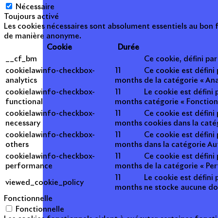
Nécessaire
Toujours activé
Les cookies nécessaires sont absolument essentiels au bon f
de manière anonyme.
Cookie
Durée
__cf_bm
Ce cookie, défini pa
cookielawinfo-checkbox-
11
Ce cookie est défini
analytics
months
de la catégorie « Ana
cookielawinfo-checkbox-
11
Le cookie est défini
functional
months
catégorie « Fonction
cookielawinfo-checkbox-
11
Ce cookie est défini
necessary
months
cookies dans la caté
cookielawinfo-checkbox-
11
Ce cookie est défini
others
months
dans la catégorie Au
cookielawinfo-checkbox-
11
Ce cookie est défini
performance
months
de la catégorie « Pe
11
Le cookie est défini 
viewed_cookie_policy
months
ne stocke aucune do
Fonctionnelle
Fonctionnelle