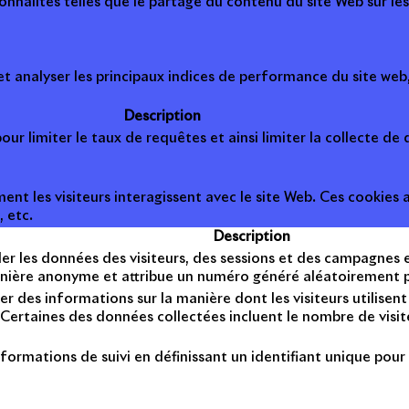
onnalités telles que le partage du contenu du site Web sur le
 analyser les principaux indices de performance du site web, 
Description
ur limiter le taux de requêtes et ainsi limiter la collecte de d
t les visiteurs interagissent avec le site Web. Ces cookies a
, etc.
Description
er les données des visiteurs, des sessions et des campagnes et 
anière anonyme et attribue un numéro généré aléatoirement po
er des informations sur la manière dont les visiteurs utilise
Certaines des données collectées incluent le nombre de visiteu
formations de suivi en définissant un identifiant unique pour 