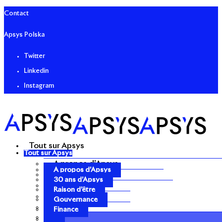
Contact
Apsys Polska
Twitter
Linkedin
Instagram
Tout sur Apsys
Tout sur Apsys
A propos d’Apsys
A propos d’Apsys
30 ans d’Apsys
30 ans d’Apsys
Raison d’être
Raison d’être
Gouvernance
Gouvernance
Finance
Finance