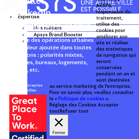
Twitter
APSYS,
Linkedin
responsable du
Expertise
traitement,
Instagram
utilise des
Acteur passionné de la ville depuis
Nos métiers
cookies pour
1996, Apsys conçoit, réalise, anime
Apsys Brand Booster
améliorer son
et valorise des opérations urbaines
site et réaliser
à forte valeur ajoutée dans toutes
des statistiques
les fonctions : polarités mixtes,
de navigation qui
seront
commerces, bureaux, logements,
conservées
hôtellerie, etc.
pendant un an et
sont destinées
Une entreprise
au service marketing de l’entreprise.
certifiée
Pour en savoir plus, veuillez consulter
la «
Politique de cookies
».
Réglage des Cookies
Accepter
tout
Refuser tout
Fermer