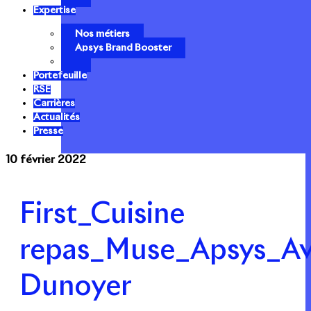
Expertise
Nos métiers
Apsys Brand Booster
Portefeuille
RSE
Carrières
Actualités
Presse
10 février 2022
First_Cuisine
repas_Muse_Apsys_Avr
Dunoyer