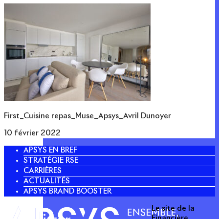
First_Cuisine repas_Muse_Apsys_Avril Dunoyer
10 février 2022
APSYS EN BREF
STRATÉGIE RSE
CARRIÈRES
ACTUALITÉS
APSYS BRAND BOOSTER
Le site de la
Financière