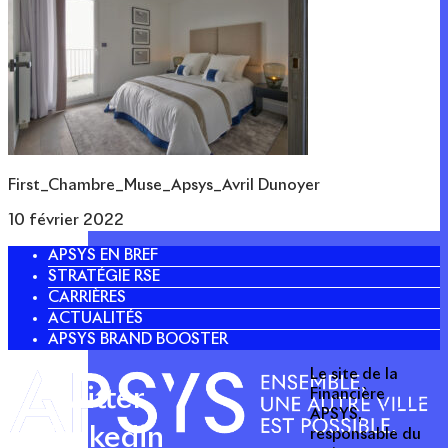
First_Chambre_Muse_Apsys_Avril Dunoyer
10 février 2022
APSYS EN BREF
STRATÉGIE RSE
CARRIÈRES
ACTUALITÉS
APSYS BRAND BOOSTER
Le site de la
Twitter
Financière
APSYS,
Linkedin
responsable du