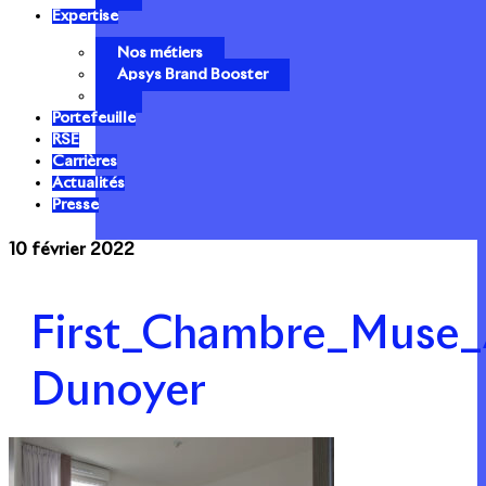
Expertise
Nos métiers
Apsys Brand Booster
Portefeuille
RSE
Carrières
Actualités
Presse
10 février 2022
First_Chambre_Muse_
Dunoyer