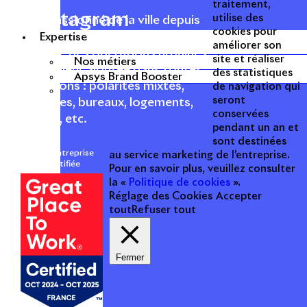
traitement,
Instagram
utilise des
Acteur passionné de la ville depuis
cookies pour
1996, Apsys conçoit, réalise, anime
Expertise
améliorer son
et valorise des opérations urbaines
site et réaliser
Nos métiers
à forte valeur ajoutée dans toutes
des statistiques
Apsys Brand Booster
les fonctions : polarités mixtes,
de navigation qui
seront
commerces, bureaux, logements,
conservées
hôtellerie, etc.
pendant un an et
sont destinées
Une entreprise
au service marketing de l’entreprise.
certifiée
Pour en savoir plus, veuillez consulter
la «
Politique de cookies
».
Réglage des Cookies
Accepter
tout
Refuser tout
Fermer