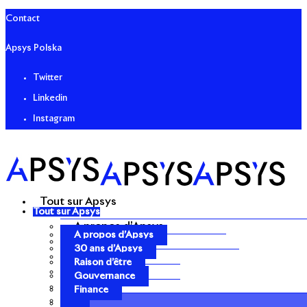
Contact
Apsys Polska
Twitter
Linkedin
Instagram
Tout sur Apsys
Tout sur Apsys
A propos d’Apsys
A propos d’Apsys
30 ans d’Apsys
30 ans d’Apsys
Raison d’être
Raison d’être
Gouvernance
Gouvernance
Finance
Finance