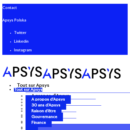
Contact
Apsys Polska
Twitter
Linkedin
Instagram
Tout sur Apsys
Tout sur Apsys
A propos d’Apsys
A propos d’Apsys
30 ans d’Apsys
30 ans d’Apsys
Raison d’être
Raison d’être
Gouvernance
Gouvernance
Finance
Finance