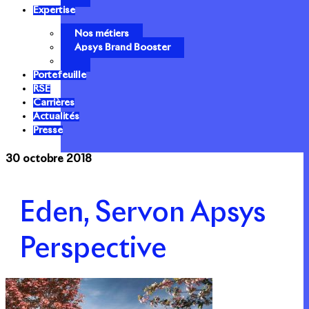
Expertise
Nos métiers
Apsys Brand Booster
Portefeuille
RSE
Carrières
Actualités
Presse
30 octobre 2018
Eden, Servon Apsys
Perspective