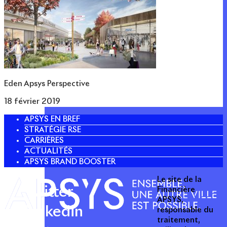
Eden Apsys Perspective
18 février 2019
APSYS EN BREF
STRATÉGIE RSE
CARRIÈRES
ACTUALITÉS
APSYS BRAND BOOSTER
Le site de la
Twitter
Financière
APSYS,
Linkedin
responsable du
traitement,