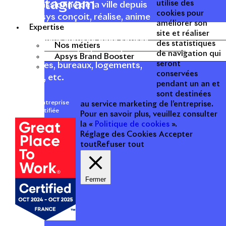
Instagram
utilise des
Acteur passionné de la ville depuis
cookies pour
1996, Apsys conçoit, réalise, anime
améliorer son
Expertise
et valorise des opérations urbaines
site et réaliser
à forte valeur ajoutée dans toutes
des statistiques
Nos métiers
les fonctions : polarités mixtes,
de navigation qui
Apsys Brand Booster
seront
commerces, bureaux, logements,
conservées
hôtellerie, etc.
pendant un an et
sont destinées
Une entreprise
au service marketing de l’entreprise.
certifiée
Pour en savoir plus, veuillez consulter
la «
Politique de cookies
».
Réglage des Cookies
Accepter
tout
Refuser tout
Fermer