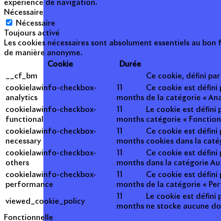
expérience de navigation.
Nécessaire
Nécessaire
Toujours activé
Les cookies nécessaires sont absolument essentiels au bon f
de manière anonyme.
Cookie
Durée
__cf_bm
Ce cookie, défini pa
cookielawinfo-checkbox-
11
Ce cookie est défini
analytics
months
de la catégorie « Ana
cookielawinfo-checkbox-
11
Le cookie est défini
functional
months
catégorie « Fonction
cookielawinfo-checkbox-
11
Ce cookie est défini
necessary
months
cookies dans la caté
cookielawinfo-checkbox-
11
Ce cookie est défini
others
months
dans la catégorie Au
cookielawinfo-checkbox-
11
Ce cookie est défini
performance
months
de la catégorie « Pe
11
Le cookie est défini 
viewed_cookie_policy
months
ne stocke aucune do
Fonctionnelle