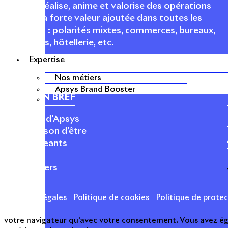
conçoit, réalise, anime et valorise des opérations
urbaines à forte valeur ajoutée dans toutes les
fonctions : polarités mixtes, commerces, bureaux,
logements, hôtellerie, etc.
Expertise
Nos métiers
Apsys Brand Booster
APSYS EN BREF
À propos d'Apsys
Notre raison d’être
Nos dirigeants
Finance
Nos métiers
Mentions légales
Politique de cookies
Politique de prote
votre navigateur qu'avec votre consentement. Vous avez égal