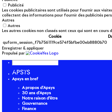
Publicité
Les cookies publicitaires sont utilisés pour fournir aux visi
collectent des informations pour fournir des publicités pers
Autres
Autres
Les autres cookies non classés sont ceux qui sont en cours d
Cookie
D
quform_session_f7b7561119ce574f5bfbe00eb8880b70
Enregistrer & appliquer
Propulsé par
Apsys en bref
A propos d’Apsys
30 ans d’Apsys
Notre raison d’être
Gouvernance
Finance