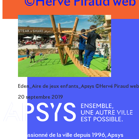
©Hervé Piraud web
Eden_Aire de jeux enfants_Apsys ©Hervé Piraud web
20 septembre 2019
Acteur passionné de la ville depuis 1996, Apsys