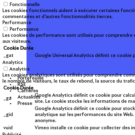
Fonctionnelle
Les cookies fonctionnels aident à exécuter certaines foncti
commentaires et d'autres fonctionnalités tierces.
Performance
Performance
Les cookies de performance sont utilisés pour comprendre et
aux visiteurs.
Cookie
Durée
_gat
Google Universal Analytics définit ce cookie po
Analytics
Analytics
Les cookies analytiques sont utilisés pour comprendre commen
Portefeuille
le nombre de visiteurs, le taux de rebond, la source du trafic
RSE
Cookie
Durée
Carrières
Google Analytics définit ce cookie pour calcul
Actualités
_ga
site. Le cookie stocke les informations de m
Presse
Google Analytics définit ce cookie pour stock
_gid
analytique sur les performances du site Web. 
anonyme.
vuid
Vimeo installe ce cookie pour collecter des in
Publicité