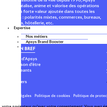
Acteur passionné de la ville depuis 1996, Apsys
conçoit, réalise, anime et valorise des opérations
urbaines à forte valeur ajoutée dans toutes les
fonctions : polarités mixtes, commerces, bureaux,
logements, hôtellerie, etc.
Expertise
Nos métiers
Apsys Brand Booster
APSYS EN BREF
À propos d'Apsys
Notre raison d’être
Nos dirigeants
Finance
Nos métiers
Mentions légales
Politique de cookies
Politique de prote
votre navigateur qu'avec votre consentement. Vous avez égal