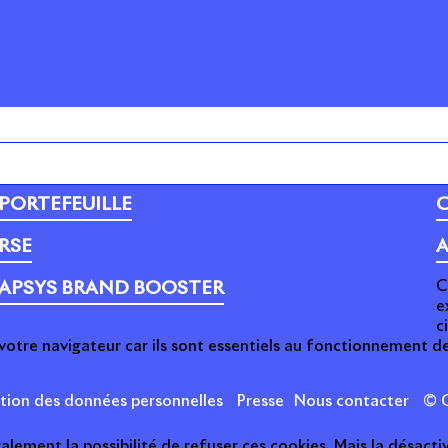
PORTEFEUILLE
C
RSE
A
C
APSYS BRAND BOOSTER
e
c
votre navigateur car ils sont essentiels au fonctionnement de
ction des données personnelles
Presse
Nous contacter
© C
ement la possibilité de refuser ces cookies. Mais la désactiv