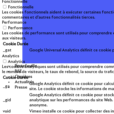
Fonctionnelle
Fonctionnelle
Les cookies fonctionnels aident à exécuter certaines foncti
commentaires et d'autres fonctionnalités tierces.
Performance
Performance
Les cookies de performance sont utilisés pour comprendre et
aux visiteurs.
Cookie
Durée
_gat
Google Universal Analytics définit ce cookie po
Analytics
Analytics
Portefeuille
Les cookies analytiques sont utilisés pour comprendre commen
RSE
le nombre de visiteurs, le taux de rebond, la source du trafic
Carrières
Cookie
Durée
Actualités
Google Analytics définit ce cookie pour calcul
_ga
Presse
site. Le cookie stocke les informations de m
Google Analytics définit ce cookie pour stock
_gid
analytique sur les performances du site Web. 
anonyme.
vuid
Vimeo installe ce cookie pour collecter des in