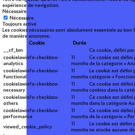
expérience de navigation.
Nécessaire
Nécessaire
Toujours activé
Les cookies nécessaires sont absolument essentiels au bon f
de manière anonyme.
Cookie
Durée
__cf_bm
Ce cookie, défini pa
cookielawinfo-checkbox-
11
Ce cookie est défini
analytics
months
de la catégorie « Ana
cookielawinfo-checkbox-
11
Le cookie est défini
functional
months
catégorie « Fonction
cookielawinfo-checkbox-
11
Ce cookie est défini
necessary
months
cookies dans la caté
cookielawinfo-checkbox-
11
Ce cookie est défini
others
months
dans la catégorie Au
cookielawinfo-checkbox-
11
Ce cookie est défini
performance
months
de la catégorie « Pe
11
Le cookie est défini 
viewed_cookie_policy
months
ne stocke aucune do