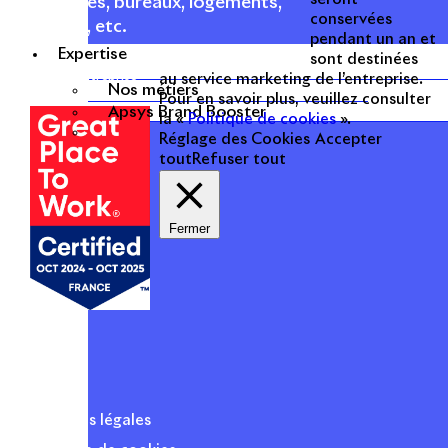
commerces, bureaux, logements,
conservées
hôtellerie, etc.
pendant un an et
Expertise
sont destinées
Une entreprise
au service marketing de l’entreprise.
Nos métiers
certifiée
Pour en savoir plus, veuillez consulter
Apsys Brand Booster
la «
Politique de cookies
».
Réglage des Cookies
Accepter
tout
Refuser tout
Fermer
Mentions légales