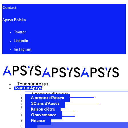
Contact
Apsys Polska
Twitter
Linkedin
Instagram
Tout sur Apsys
Tout sur Apsys
A propos d’Apsys
A propos d’Apsys
30 ans d’Apsys
30 ans d’Apsys
Raison d’être
Raison d’être
Gouvernance
Gouvernance
Finance
Finance