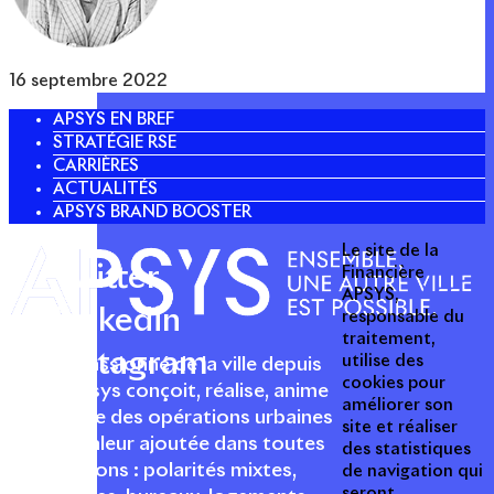
16 septembre 2022
APSYS EN BREF
STRATÉGIE RSE
CARRIÈRES
ACTUALITÉS
APSYS BRAND BOOSTER
Le site de la
Twitter
Financière
APSYS,
Linkedin
responsable du
traitement,
Instagram
utilise des
Acteur passionné de la ville depuis
cookies pour
1996, Apsys conçoit, réalise, anime
améliorer son
et valorise des opérations urbaines
site et réaliser
à forte valeur ajoutée dans toutes
des statistiques
les fonctions : polarités mixtes,
de navigation qui
seront