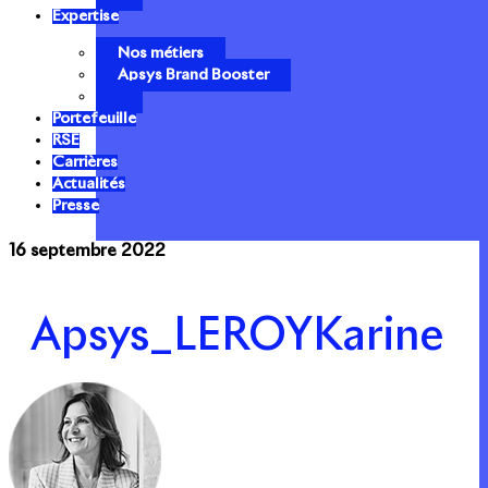
Expertise
Nos métiers
Apsys Brand Booster
Portefeuille
RSE
Carrières
Actualités
Presse
16 septembre 2022
Apsys_LEROYKarine