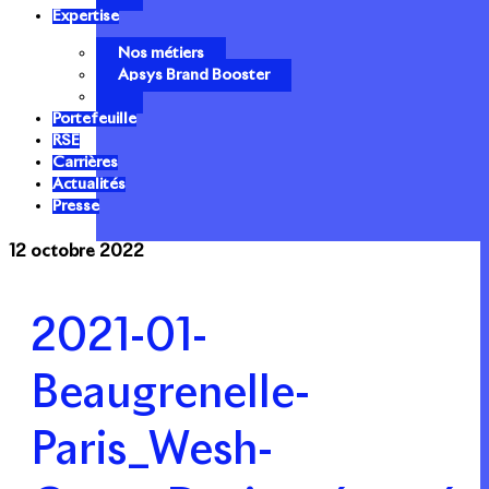
Expertise
Nos métiers
Apsys Brand Booster
Portefeuille
RSE
Carrières
Actualités
Presse
12 octobre 2022
2021-01-
Beaugrenelle-
Paris_Wesh-