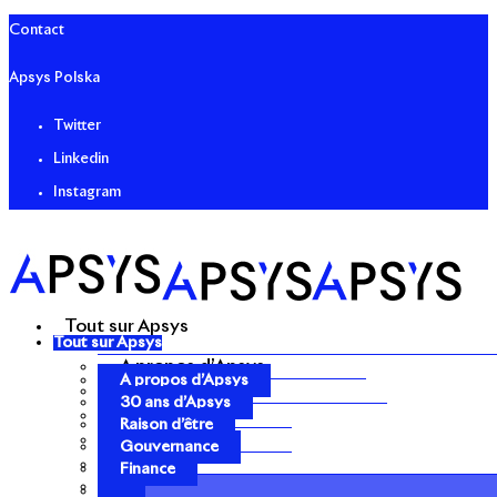
Contact
Apsys Polska
Twitter
Linkedin
Instagram
Tout sur Apsys
Tout sur Apsys
A propos d’Apsys
A propos d’Apsys
30 ans d’Apsys
30 ans d’Apsys
Raison d’être
Raison d’être
Gouvernance
Gouvernance
Finance
Finance