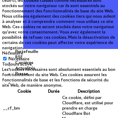
ceux-ci, les cookies classés comme nécessaires sont
stockés sur votre navigateur car ils sont essentiels au
fonctionnement des fonctionnalités de base du site Web.
Nous utilisons également des cookies tiers qui nous aident
à analyser et à comprendre comment vous utilisez ce site
Web. Ces cookies ne seront stockés dans votre navigateur
qu'avec votre consentement. Vous avez également la
possibilité de refuser ces cookies. Mais la désactivation de
certains de ces cookies peut affecter votre expérience de
navigation.
Portefeuille
Nécessaire
RSE
Nécessaire
Carrières
Toujours activé
Actualités
Les cookies nécessaires sont absolument essentiels au bon
Presse
fonctionnement du site Web. Ces cookies assurent les
fonctionnalités de base et les fonctions de sécurité du
site Web, de manière anonyme.
Cookie
Durée
Description
Ce cookie, défini par
Cloudflare, est utilisé pour
__cf_bm
prendre en charge
Cloudflare Bot