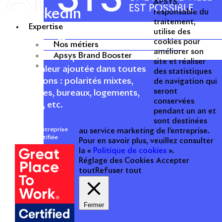
APSYS,
Linkedin
responsable du
traitement,
Expertise
Instagram
utilise des
Acteur passionné de la ville depuis
cookies pour
Nos métiers
1996, Apsys conçoit, réalise, anime
améliorer son
Apsys Brand Booster
et valorise des opérations urbaines
site et réaliser
à forte valeur ajoutée dans toutes
des statistiques
les fonctions : polarités mixtes,
de navigation qui
seront
commerces, bureaux, logements,
conservées
hôtellerie, etc.
pendant un an et
sont destinées
Une entreprise
au service marketing de l’entreprise.
certifiée
Pour en savoir plus, veuillez consulter
la «
Politique de cookies
».
Réglage des Cookies
Accepter
tout
Refuser tout
Fermer